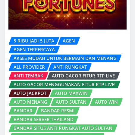
5 RIBU JADI 5 JUTA
AGEN
AGEN TERPERCAYA
AKSES MUDAH UNTUK BERMAIN DAN MENANG
ALL PROVIDER
ANTI RUNGKAT
ANTI TEMBAK
AUTO GACOR FITUR RTP LIVE
AUTO GACOR MENGGUNAKAN FITUR RTP LIVE!
AUTO JACKPOT
AUTO MAXWIN
AUTO MENANG
AUTO SULTAN
AUTO WIN
BANDAR
BANDAR RESMI
BANDAR SERVER THAILAND
BANDAR SITUS ANTI RUNGKAT AUTO SULTAN