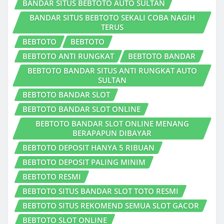
BANDAR SITUS BEBTOTO AUTO SULTAN
BANDAR SITUS BEBTOTO SEKALI COBA NAGIH
TERUS
BEBTOTO
BEBTOTO
BEBTOTO ANTI RUNGKAT
BEBTOTO BANDAR
BEBTOTO BANDAR SITUS ANTI RUNGKAT AUTO
SULTAN
BEBTOTO BANDAR SLOT
BEBTOTO BANDAR SLOT ONLINE
BEBTOTO BANDAR SLOT ONLINE MENANG
BERAPAPUN DIBAYAR
BEBTOTO DEPOSIT HANYA 5 RIBUAN
BEBTOTO DEPOSIT PALING MINIM
BEBTOTO RESMI
BEBTOTO SITUS BANDAR SLOT TOTO RESMI
BEBTOTO SITUS REKOMEND SEMUA SLOT GACOR
BEBTOTO SLOT ONLINE