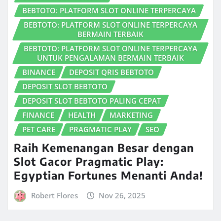
BEBTOTO: PLATFORM SLOT ONLINE TERPERCAYA
BEBTOTO: PLATFORM SLOT ONLINE TERPERCAYA
BERMAIN TERBAIK
BEBTOTO: PLATFORM SLOT ONLINE TERPERCAYA
UNTUK PENGALAMAN BERMAIN TERBAIK
BINANCE
DEPOSIT QRIS BEBTOTO
DEPOSIT SLOT BEBTOTO
DEPOSIT SLOT BEBTOTO PALING CEPAT
FINANCE
HEALTH
MARKETING
PET CARE
PRAGMATIC PLAY
SEO
Raih Kemenangan Besar dengan
Slot Gacor Pragmatic Play:
Egyptian Fortunes Menanti Anda!
Robert Flores
Nov 26, 2025