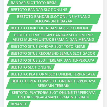
BANDAR SLOT TOTO RESMI
BEBTOTO BANDAR SLOT ONLINE
BEBTOTO BANDAR SLOT ONLINE MENANG
BERAPAPUN DIBAYAR
BEBTOTO LINK LOGIN BANDAR SLOT ONLINE
BEBTOTO LINK LOGIN BANDAR SLOT ONLINE:
AKSES MUDAH UNTUK BERMAIN DAN MENANG
BEBTOTO SITUS BANDAR SLOT TOTO RESMI
BEBTOTO SITUS REKOMEND SEMUA SLOT GACOR
BEBTOTO SITUS SLOT TERBAIK DAN TERPERCAYA
BEBTOTO SLOT ONLINE
BEBTOTO: PLATFORM SLOT ONLINE TERPERCAYA
BEBTOTO: PLATFORM SLOT ONLINE TERPERCAYA
BERMAIN TERBAIK
BEBTOTO: PLATFORM SLOT ONLINE TERPERCAYA
UNTUK PENGALAMAN BERMAIN TERBAIK
BINANCE