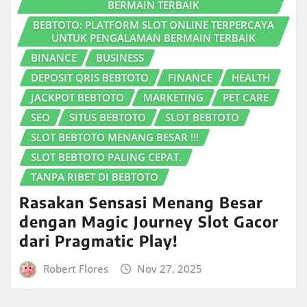
BERMAIN TERBAIK
BEBTOTO: PLATFORM SLOT ONLINE TERPERCAYA
UNTUK PENGALAMAN BERMAIN TERBAIK
BINANCE
BUSINESS
DEPOSIT QRIS BEBTOTO
FINANCE
HEALTH
JACKPOT BEBTOTO
MARKETING
PET CARE
SEO
SITUS BEBTOTO
SLOT BEBTOTO
SLOT BEBTOTO MENANG BESAR !!!
SLOT BEBTOTO PALING CEPAT.
TANPA RIBET DI BEBTOTO
Rasakan Sensasi Menang Besar
dengan Magic Journey Slot Gacor
dari Pragmatic Play!
Robert Flores
Nov 27, 2025