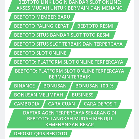
BEBTOTO LINK LOGIN BANDAR SLOT ONLINE:
AKSES MUDAH UNTUK BERMAIN DAN MENANG
BEBTOTO MEMBER BARU
BEBTOTO PALING CEPAT
BEBTOTO RESMI
BEBTOTO SITUS BANDAR SLOT TOTO RESMI
BEBTOTO SITUS SLOT TERBAIK DAN TERPERCAYA
BEBTOTO SLOT ONLINE
BEBTOTO: PLATFORM SLOT ONLINE TERPERCAYA
BEBTOTO: PLATFORM SLOT ONLINE TERPERCAYA
BERMAIN TERBAIK
BINANCE
BONUSAN
BONUSAN 100 %
BONUSAN MELIMPAH
BUSINESS
CAMBODIA
CARA CUAN
CARA DEPOSIT
DAFTAR AGEN TERPERCAYA SEKARANG DI
BEBTOTO: LANGKAH MUDAH MENUJU
KEMENANGAN BESAR
DEPOSIT QRIS BEBTOTO