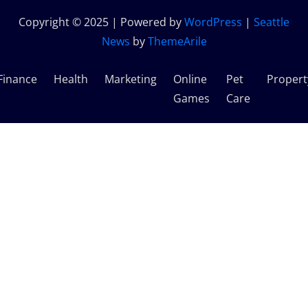
Copyright © 2025 | Powered by
WordPress
|
Seattle
News
by
ThemeArile
Finance
Health
Marketing
Online
Pet
Propert
Games
Care