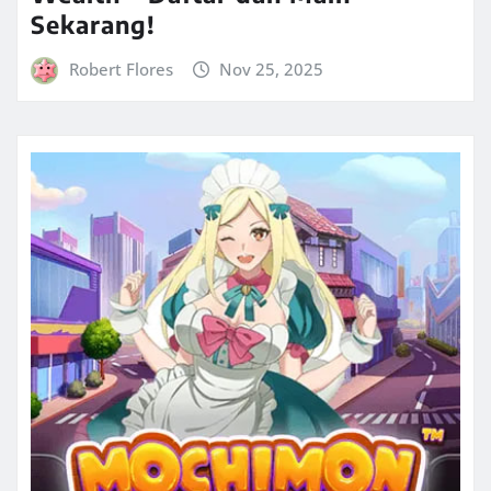
Sekarang!
Robert Flores
Nov 25, 2025