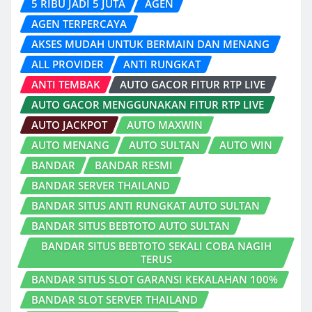
5 RIBU JADI 5 JUTA
AGEN
AGEN TERPERCAYA
AKSES MUDAH UNTUK BERMAIN DAN MENANG
ALL PROVIDER
ANTI RUNGKAT
ANTI TEMBAK
AUTO GACOR FITUR RTP LIVE
AUTO GACOR MENGGUNAKAN FITUR RTP LIVE
AUTO JACKPOT
AUTO MAXWIN
AUTO MENANG
AUTO SULTAN
AUTO WIN
BANDAR
BANDAR RESMI
BANDAR SERVER THAILAND
BANDAR SITUS ANTI RUNGKAT AUTO SULTAN
BANDAR SITUS BEBTOTO AUTO SULTAN
BANDAR SITUS BEBTOTO SEKALI COBA NAGIH
TERUS
BANDAR SITUS SLOT GARANSI KEKALAHAN 100%
BANDAR SLOT SERVER THAILAND