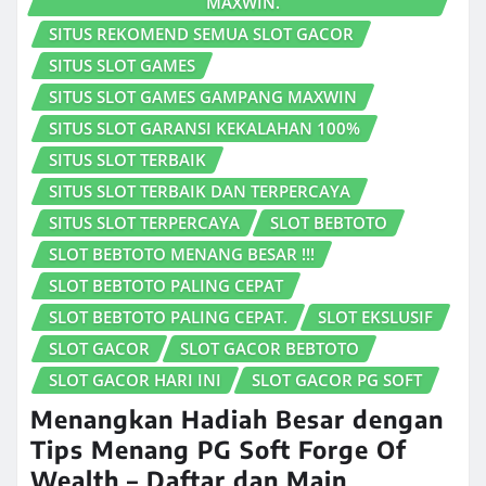
MAXWIN.
SITUS REKOMEND SEMUA SLOT GACOR
SITUS SLOT GAMES
SITUS SLOT GAMES GAMPANG MAXWIN
SITUS SLOT GARANSI KEKALAHAN 100%
SITUS SLOT TERBAIK
SITUS SLOT TERBAIK DAN TERPERCAYA
SITUS SLOT TERPERCAYA
SLOT BEBTOTO
SLOT BEBTOTO MENANG BESAR !!!
SLOT BEBTOTO PALING CEPAT
SLOT BEBTOTO PALING CEPAT.
SLOT EKSLUSIF
SLOT GACOR
SLOT GACOR BEBTOTO
SLOT GACOR HARI INI
SLOT GACOR PG SOFT
Menangkan Hadiah Besar dengan
Tips Menang PG Soft Forge Of
Wealth – Daftar dan Main