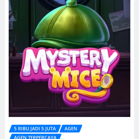
5 RIBU JADI 5 JUTA
AGEN
AGEN TERPERCAYA