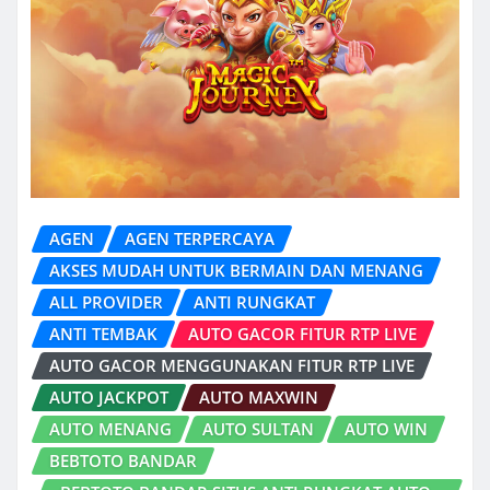
AGEN
AGEN TERPERCAYA
AKSES MUDAH UNTUK BERMAIN DAN MENANG
ALL PROVIDER
ANTI RUNGKAT
ANTI TEMBAK
AUTO GACOR FITUR RTP LIVE
AUTO GACOR MENGGUNAKAN FITUR RTP LIVE
AUTO JACKPOT
AUTO MAXWIN
AUTO MENANG
AUTO SULTAN
AUTO WIN
BEBTOTO BANDAR