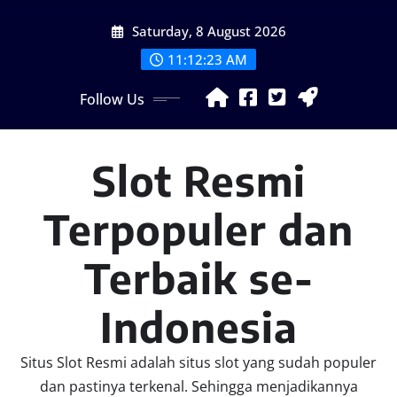
Skip
Saturday, 8 August 2026
to
content
11:12:25 AM
Follow Us
Slot Resmi
Terpopuler dan
Terbaik se-
Indonesia
Situs Slot Resmi adalah situs slot yang sudah populer
dan pastinya terkenal. Sehingga menjadikannya