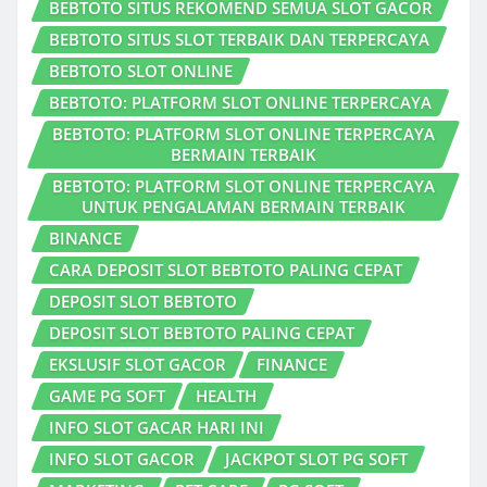
BEBTOTO SITUS REKOMEND SEMUA SLOT GACOR
BEBTOTO SITUS SLOT TERBAIK DAN TERPERCAYA
BEBTOTO SLOT ONLINE
BEBTOTO: PLATFORM SLOT ONLINE TERPERCAYA
BEBTOTO: PLATFORM SLOT ONLINE TERPERCAYA
BERMAIN TERBAIK
BEBTOTO: PLATFORM SLOT ONLINE TERPERCAYA
UNTUK PENGALAMAN BERMAIN TERBAIK
BINANCE
CARA DEPOSIT SLOT BEBTOTO PALING CEPAT
DEPOSIT SLOT BEBTOTO
DEPOSIT SLOT BEBTOTO PALING CEPAT
EKSLUSIF SLOT GACOR
FINANCE
GAME PG SOFT
HEALTH
INFO SLOT GACAR HARI INI
INFO SLOT GACOR
JACKPOT SLOT PG SOFT