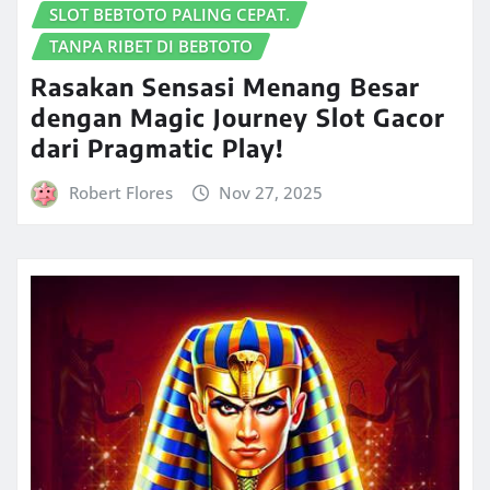
SLOT BEBTOTO PALING CEPAT.
TANPA RIBET DI BEBTOTO
Rasakan Sensasi Menang Besar
dengan Magic Journey Slot Gacor
dari Pragmatic Play!
Robert Flores
Nov 27, 2025