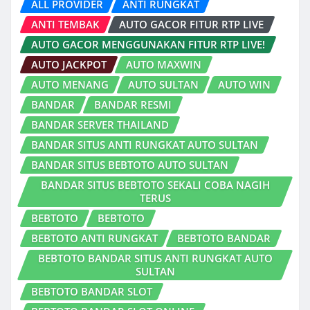
ALL PROVIDER
ANTI RUNGKAT
ANTI TEMBAK
AUTO GACOR FITUR RTP LIVE
AUTO GACOR MENGGUNAKAN FITUR RTP LIVE!
AUTO JACKPOT
AUTO MAXWIN
AUTO MENANG
AUTO SULTAN
AUTO WIN
BANDAR
BANDAR RESMI
BANDAR SERVER THAILAND
BANDAR SITUS ANTI RUNGKAT AUTO SULTAN
BANDAR SITUS BEBTOTO AUTO SULTAN
BANDAR SITUS BEBTOTO SEKALI COBA NAGIH
TERUS
BEBTOTO
BEBTOTO
BEBTOTO ANTI RUNGKAT
BEBTOTO BANDAR
BEBTOTO BANDAR SITUS ANTI RUNGKAT AUTO
SULTAN
BEBTOTO BANDAR SLOT