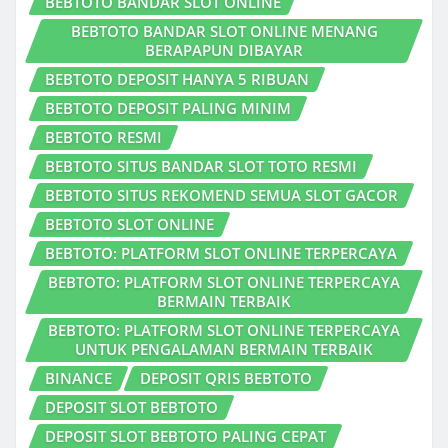
BEBTOTO BANDAR SLOT ONLINE
BEBTOTO BANDAR SLOT ONLINE MENANG
BERAPAPUN DIBAYAR
BEBTOTO DEPOSIT HANYA 5 RIBUAN
BEBTOTO DEPOSIT PALING MINIM
BEBTOTO RESMI
BEBTOTO SITUS BANDAR SLOT TOTO RESMI
BEBTOTO SITUS REKOMEND SEMUA SLOT GACOR
BEBTOTO SLOT ONLINE
BEBTOTO: PLATFORM SLOT ONLINE TERPERCAYA
BEBTOTO: PLATFORM SLOT ONLINE TERPERCAYA
BERMAIN TERBAIK
BEBTOTO: PLATFORM SLOT ONLINE TERPERCAYA
UNTUK PENGALAMAN BERMAIN TERBAIK
BINANCE
DEPOSIT QRIS BEBTOTO
DEPOSIT SLOT BEBTOTO
DEPOSIT SLOT BEBTOTO PALING CEPAT