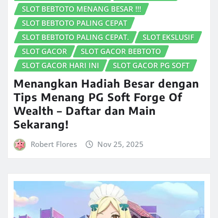
SLOT BEBTOTO MENANG BESAR !!!
SLOT BEBTOTO PALING CEPAT
SLOT BEBTOTO PALING CEPAT.
SLOT EKSLUSIF
SLOT GACOR
SLOT GACOR BEBTOTO
SLOT GACOR HARI INI
SLOT GACOR PG SOFT
Menangkan Hadiah Besar dengan
Tips Menang PG Soft Forge Of
Wealth – Daftar dan Main
Sekarang!
Robert Flores
Nov 25, 2025