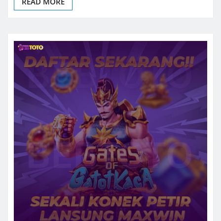
READ MORE