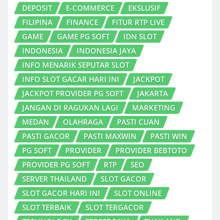
DEPOSIT
E-COMMERCE
EKSLUSIF
FILIPINA
FINANCE
FITUR RTP LIVE
GAME
GAME PG SOFT
IDN SLOT
INDONESIA
INDONESIA JAYA
INFO MENARIK SEPUTAR SLOT
INFO SLOT GACAR HARI INI
JACKPOT
JACKPOT PROVIDER PG SOFT
JAKARTA
JANGAN DI RAGUKAN LAGI
MARKETING
MEDAN
OLAHRAGA
PASTI CUAN
PASTI GACOR
PASTI MAXWIN
PASTI WIN
PG SOFT
PROVIDER
PROVIDER BEBTOTO
PROVIDER PG SOFT
RTP
SEO
SERVER THAILAND
SLOT GACOR
SLOT GACOR HARI INI
SLOT ONLINE
SLOT TERBAIK
SLOT TERGACOR