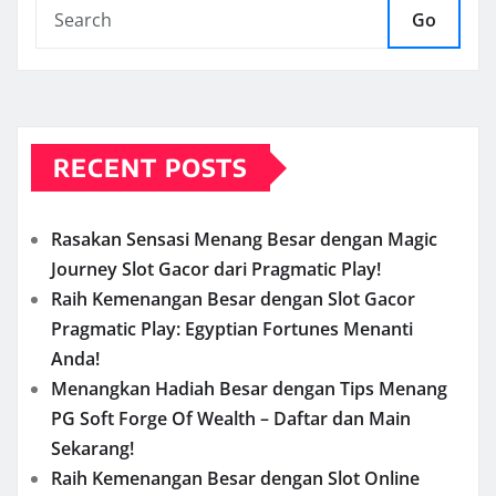
Go
RECENT POSTS
Rasakan Sensasi Menang Besar dengan Magic
Journey Slot Gacor dari Pragmatic Play!
Raih Kemenangan Besar dengan Slot Gacor
Pragmatic Play: Egyptian Fortunes Menanti
Anda!
Menangkan Hadiah Besar dengan Tips Menang
PG Soft Forge Of Wealth – Daftar dan Main
Sekarang!
Raih Kemenangan Besar dengan Slot Online