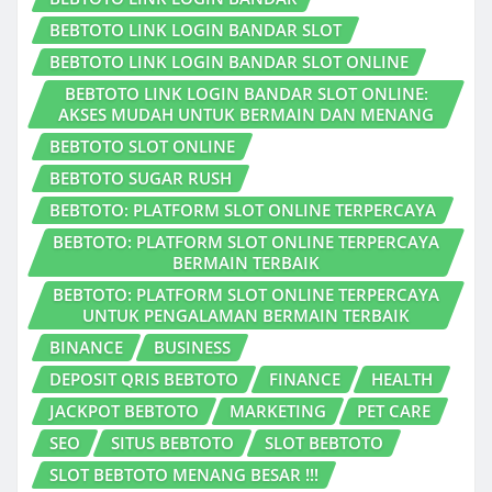
BEBTOTO LINK LOGIN BANDAR SLOT
BEBTOTO LINK LOGIN BANDAR SLOT ONLINE
BEBTOTO LINK LOGIN BANDAR SLOT ONLINE:
AKSES MUDAH UNTUK BERMAIN DAN MENANG
BEBTOTO SLOT ONLINE
BEBTOTO SUGAR RUSH
BEBTOTO: PLATFORM SLOT ONLINE TERPERCAYA
BEBTOTO: PLATFORM SLOT ONLINE TERPERCAYA
BERMAIN TERBAIK
BEBTOTO: PLATFORM SLOT ONLINE TERPERCAYA
UNTUK PENGALAMAN BERMAIN TERBAIK
BINANCE
BUSINESS
DEPOSIT QRIS BEBTOTO
FINANCE
HEALTH
JACKPOT BEBTOTO
MARKETING
PET CARE
SEO
SITUS BEBTOTO
SLOT BEBTOTO
SLOT BEBTOTO MENANG BESAR !!!