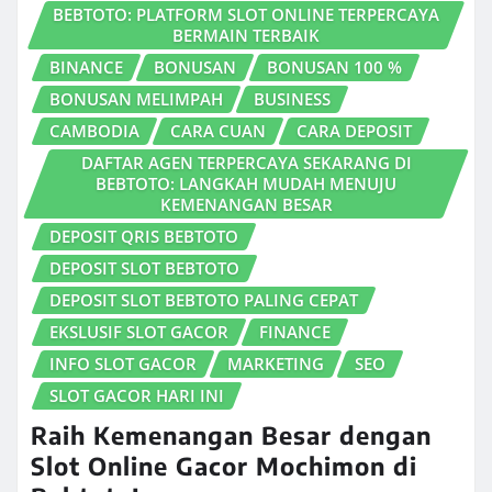
BEBTOTO: PLATFORM SLOT ONLINE TERPERCAYA
BERMAIN TERBAIK
BINANCE
BONUSAN
BONUSAN 100 %
BONUSAN MELIMPAH
BUSINESS
CAMBODIA
CARA CUAN
CARA DEPOSIT
DAFTAR AGEN TERPERCAYA SEKARANG DI
BEBTOTO: LANGKAH MUDAH MENUJU
KEMENANGAN BESAR
DEPOSIT QRIS BEBTOTO
DEPOSIT SLOT BEBTOTO
DEPOSIT SLOT BEBTOTO PALING CEPAT
EKSLUSIF SLOT GACOR
FINANCE
INFO SLOT GACOR
MARKETING
SEO
SLOT GACOR HARI INI
Raih Kemenangan Besar dengan
Slot Online Gacor Mochimon di