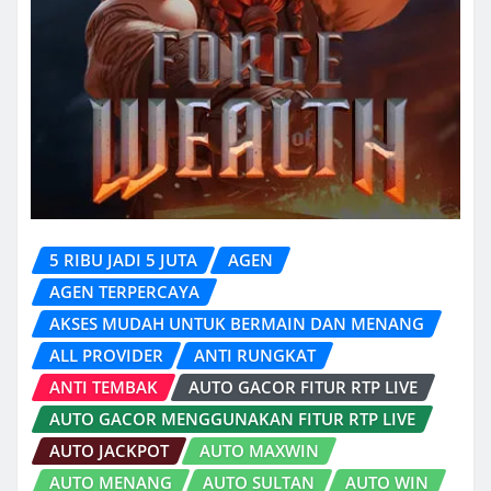
5 RIBU JADI 5 JUTA
AGEN
AGEN TERPERCAYA
AKSES MUDAH UNTUK BERMAIN DAN MENANG
ALL PROVIDER
ANTI RUNGKAT
ANTI TEMBAK
AUTO GACOR FITUR RTP LIVE
AUTO GACOR MENGGUNAKAN FITUR RTP LIVE
AUTO JACKPOT
AUTO MAXWIN
AUTO MENANG
AUTO SULTAN
AUTO WIN