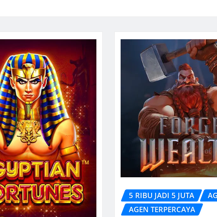
5 RIBU JADI 5 JUTA
A
AGEN TERPERCAYA