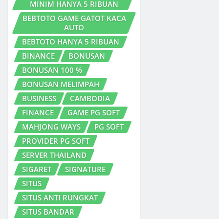
MINIM HANYA 5 RIBUAN
BEBTOTO GAME GATOT KACA
AUTO
BEBTOTO HANYA 5 RIBUAN
BINANCE
BONUSAN
BONUSAN 100 %
BONUSAN MELIMPAH
BUSINESS
CAMBODIA
FINANCE
GAME PG SOFT
MAHJONG WAYS
PG SOFT
PROVIDER PG SOFT
SERVER THAILAND
SIGARET
SIGNATURE
SITUS
SITUS ANTI RUNGKAT
SITUS BANDAR