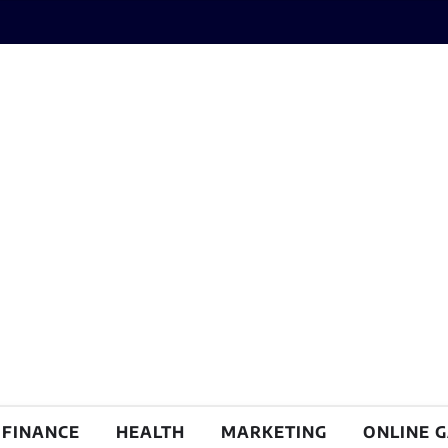
FINANCE
HEALTH
MARKETING
ONLINE 