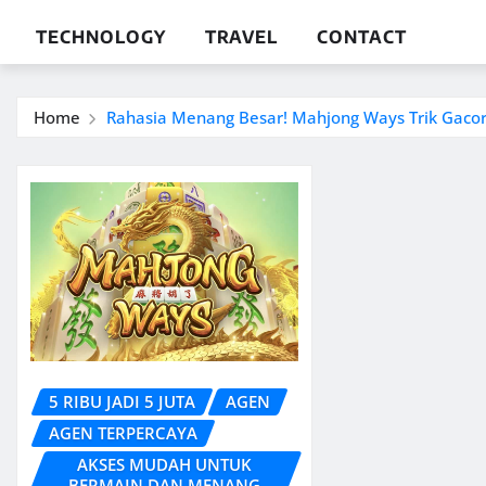
TECHNOLOGY
TRAVEL
CONTACT
Home
Rahasia Menang Besar! Mahjong Ways Trik Gacor
5 RIBU JADI 5 JUTA
AGEN
AGEN TERPERCAYA
AKSES MUDAH UNTUK
BERMAIN DAN MENANG