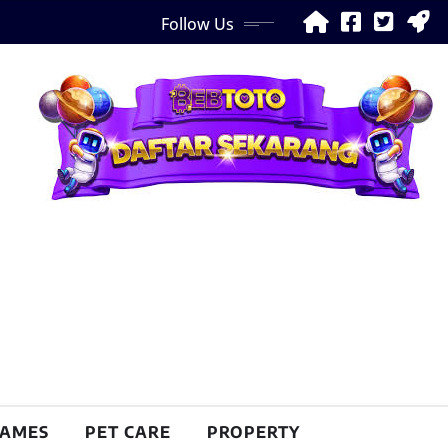
Follow Us
GAMES
PET CARE
PROPERTY