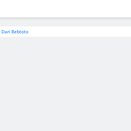
 Dari Bebtoto