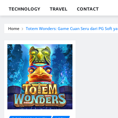
TECHNOLOGY
TRAVEL
CONTACT
Home
Totem Wonders: Game Cuan Seru dari PG Soft ya