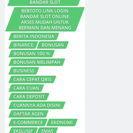
BANDAR SLOT
BEBTOTO LINK LOGIN
BANDAR SLOT ONLINE:
AKSES MUDAH UNTUK
BERMAIN DAN MENANG
BERITA INDONESIA
BINANCE
BONUSAN
BONUSAN 100 %
BONUSAN MELIMPAH
BUSINESS
CARA CEPAT QRIS
CARA CUAN
CARA DEPOSIT
CUANNYA ADA DISINI
DAFTAR AGEN
E-COMMERCE
EKONOMI
EKSLUSIF
EMAS