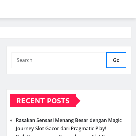
Go
RECENT POSTS
Rasakan Sensasi Menang Besar dengan Magic
Journey Slot Gacor dari Pragmatic Play!