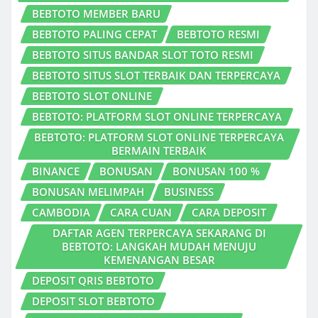
BEBTOTO MEMBER BARU
BEBTOTO PALING CEPAT
BEBTOTO RESMI
BEBTOTO SITUS BANDAR SLOT TOTO RESMI
BEBTOTO SITUS SLOT TERBAIK DAN TERPERCAYA
BEBTOTO SLOT ONLINE
BEBTOTO: PLATFORM SLOT ONLINE TERPERCAYA
BEBTOTO: PLATFORM SLOT ONLINE TERPERCAYA
BERMAIN TERBAIK
BINANCE
BONUSAN
BONUSAN 100 %
BONUSAN MELIMPAH
BUSINESS
CAMBODIA
CARA CUAN
CARA DEPOSIT
DAFTAR AGEN TERPERCAYA SEKARANG DI
BEBTOTO: LANGKAH MUDAH MENUJU
KEMENANGAN BESAR
DEPOSIT QRIS BEBTOTO
DEPOSIT SLOT BEBTOTO