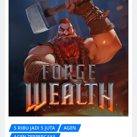
5 RIBU JADI 5 JUTA
AGEN
AGEN TERPERCAYA