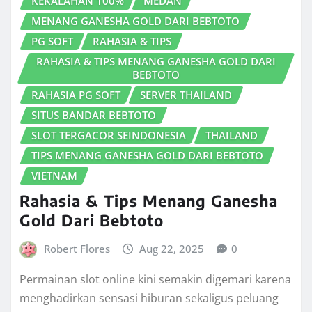
KEKALAHAN 100%
MEDAN
MENANG GANESHA GOLD DARI BEBTOTO
PG SOFT
RAHASIA & TIPS
RAHASIA & TIPS MENANG GANESHA GOLD DARI
BEBTOTO
RAHASIA PG SOFT
SERVER THAILAND
SITUS BANDAR BEBTOTO
SLOT TERGACOR SEINDONESIA
THAILAND
TIPS MENANG GANESHA GOLD DARI BEBTOTO
VIETNAM
Rahasia & Tips Menang Ganesha
Gold Dari Bebtoto
Robert Flores
Aug 22, 2025
0
Permainan slot online kini semakin digemari karena
menghadirkan sensasi hiburan sekaligus peluang