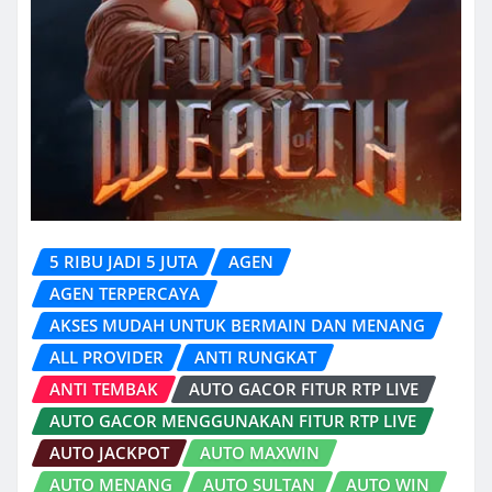
5 RIBU JADI 5 JUTA
AGEN
AGEN TERPERCAYA
AKSES MUDAH UNTUK BERMAIN DAN MENANG
ALL PROVIDER
ANTI RUNGKAT
ANTI TEMBAK
AUTO GACOR FITUR RTP LIVE
AUTO GACOR MENGGUNAKAN FITUR RTP LIVE
AUTO JACKPOT
AUTO MAXWIN
AUTO MENANG
AUTO SULTAN
AUTO WIN