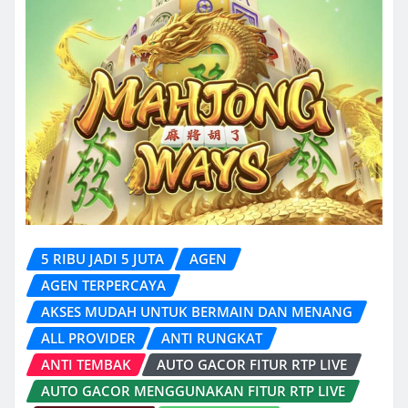
5 RIBU JADI 5 JUTA
AGEN
AGEN TERPERCAYA
AKSES MUDAH UNTUK BERMAIN DAN MENANG
ALL PROVIDER
ANTI RUNGKAT
ANTI TEMBAK
AUTO GACOR FITUR RTP LIVE
AUTO GACOR MENGGUNAKAN FITUR RTP LIVE