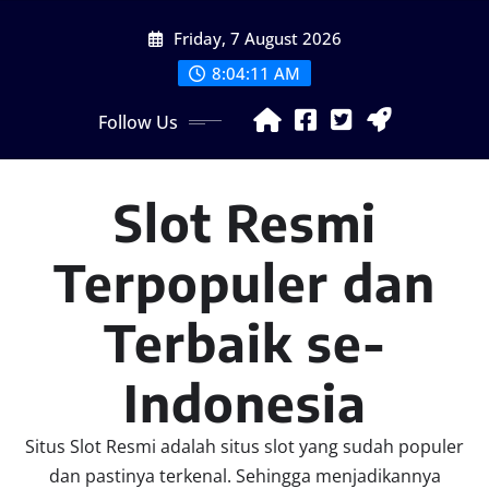
Skip
Friday, 7 August 2026
to
content
8:04:13 AM
Follow Us
Slot Resmi
Terpopuler dan
Terbaik se-
Indonesia
Situs Slot Resmi adalah situs slot yang sudah populer
dan pastinya terkenal. Sehingga menjadikannya