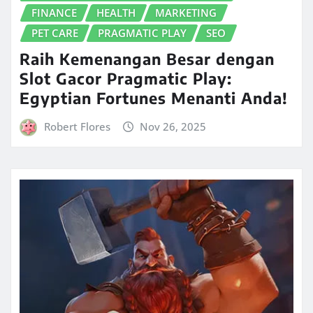
FINANCE
HEALTH
MARKETING
PET CARE
PRAGMATIC PLAY
SEO
Raih Kemenangan Besar dengan
Slot Gacor Pragmatic Play:
Egyptian Fortunes Menanti Anda!
Robert Flores
Nov 26, 2025