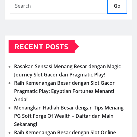
Go
RECENT POSTS
Rasakan Sensasi Menang Besar dengan Magic
Journey Slot Gacor dari Pragmatic Play!
Raih Kemenangan Besar dengan Slot Gacor
Pragmatic Play: Egyptian Fortunes Menanti
Anda!
Menangkan Hadiah Besar dengan Tips Menang
PG Soft Forge Of Wealth – Daftar dan Main
Sekarang!
Raih Kemenangan Besar dengan Slot Online