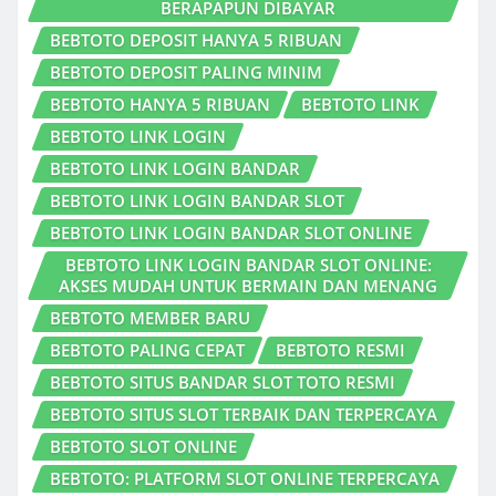
BERAPAPUN DIBAYAR
BEBTOTO DEPOSIT HANYA 5 RIBUAN
BEBTOTO DEPOSIT PALING MINIM
BEBTOTO HANYA 5 RIBUAN
BEBTOTO LINK
BEBTOTO LINK LOGIN
BEBTOTO LINK LOGIN BANDAR
BEBTOTO LINK LOGIN BANDAR SLOT
BEBTOTO LINK LOGIN BANDAR SLOT ONLINE
BEBTOTO LINK LOGIN BANDAR SLOT ONLINE:
AKSES MUDAH UNTUK BERMAIN DAN MENANG
BEBTOTO MEMBER BARU
BEBTOTO PALING CEPAT
BEBTOTO RESMI
BEBTOTO SITUS BANDAR SLOT TOTO RESMI
BEBTOTO SITUS SLOT TERBAIK DAN TERPERCAYA
BEBTOTO SLOT ONLINE
BEBTOTO: PLATFORM SLOT ONLINE TERPERCAYA