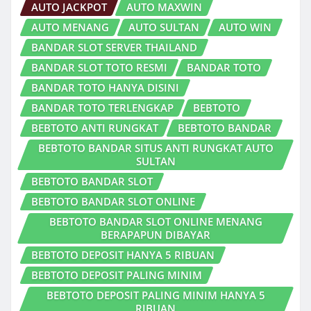
AUTO JACKPOT
AUTO MAXWIN
AUTO MENANG
AUTO SULTAN
AUTO WIN
BANDAR SLOT SERVER THAILAND
BANDAR SLOT TOTO RESMI
BANDAR TOTO
BANDAR TOTO HANYA DISINI
BANDAR TOTO TERLENGKAP
BEBTOTO
BEBTOTO ANTI RUNGKAT
BEBTOTO BANDAR
BEBTOTO BANDAR SITUS ANTI RUNGKAT AUTO
SULTAN
BEBTOTO BANDAR SLOT
BEBTOTO BANDAR SLOT ONLINE
BEBTOTO BANDAR SLOT ONLINE MENANG
BERAPAPUN DIBAYAR
BEBTOTO DEPOSIT HANYA 5 RIBUAN
BEBTOTO DEPOSIT PALING MINIM
BEBTOTO DEPOSIT PALING MINIM HANYA 5
RIBUAN