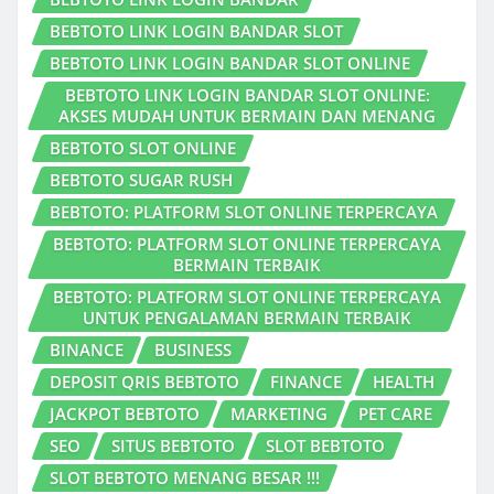
BEBTOTO LINK LOGIN BANDAR SLOT
BEBTOTO LINK LOGIN BANDAR SLOT ONLINE
BEBTOTO LINK LOGIN BANDAR SLOT ONLINE:
AKSES MUDAH UNTUK BERMAIN DAN MENANG
BEBTOTO SLOT ONLINE
BEBTOTO SUGAR RUSH
BEBTOTO: PLATFORM SLOT ONLINE TERPERCAYA
BEBTOTO: PLATFORM SLOT ONLINE TERPERCAYA
BERMAIN TERBAIK
BEBTOTO: PLATFORM SLOT ONLINE TERPERCAYA
UNTUK PENGALAMAN BERMAIN TERBAIK
BINANCE
BUSINESS
DEPOSIT QRIS BEBTOTO
FINANCE
HEALTH
JACKPOT BEBTOTO
MARKETING
PET CARE
SEO
SITUS BEBTOTO
SLOT BEBTOTO
SLOT BEBTOTO MENANG BESAR !!!