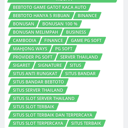
BEBTOTO GAME GATOT KACA AUTO
BEBTOTO HANYA 5 RIBUAN
BINANCE
BONUSAN
BONUSAN 100 %
BONUSAN MELIMPAH
BUSINESS
CAMBODIA
FINANCE
GAME PG SOFT
MAHJONG WAYS
PG SOFT
PROVIDER PG SOFT
SERVER THAILAND
SIGARET
SIGNATURE
SITUS
SITUS ANTI RUNGKAT
SITUS BANDAR
SITUS BANDAR BEBTOTO
SITUS SERVER THAILAND
SITUS SLOT SERVER THAILAND
SITUS SLOT TERBAIK
SITUS SLOT TERBAIK DAN TERPERCAYA
SITUS SLOT TERPERCAYA
SITUS TERBAIK