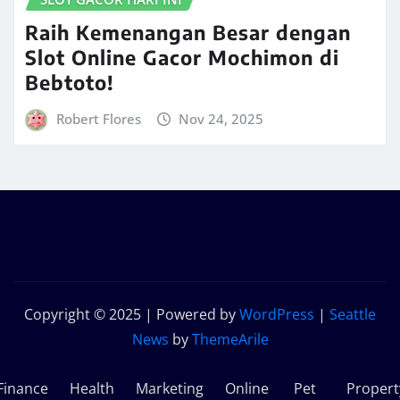
Raih Kemenangan Besar dengan
Slot Online Gacor Mochimon di
Bebtoto!
Robert Flores
Nov 24, 2025
Copyright © 2025 | Powered by
WordPress
|
Seattle
News
by
ThemeArile
Finance
Health
Marketing
Online
Pet
Propert