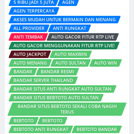
5 RIBU JADI 5 JUTA
AGEN
AGEN TERPERCAYA
AKSES MUDAH UNTUK BERMAIN DAN MENANG
ALL PROVIDER
ANTI RUNGKAT
ANTI TEMBAK
AUTO GACOR FITUR RTP LIVE
AUTO GACOR MENGGUNAKAN FITUR RTP LIVE!
AUTO JACKPOT
AUTO MAXWIN
AUTO MENANG
AUTO SULTAN
AUTO WIN
BANDAR
BANDAR RESMI
BANDAR SERVER THAILAND
BANDAR SITUS ANTI RUNGKAT AUTO SULTAN
BANDAR SITUS BEBTOTO AUTO SULTAN
BANDAR SITUS BEBTOTO SEKALI COBA NAGIH
TERUS
BEBTOTO
BEBTOTO
BEBTOTO ANTI RUNGKAT
BEBTOTO BANDAR