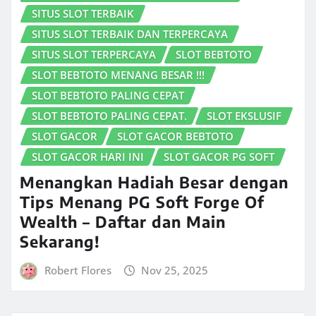
SITUS SLOT TERBAIK
SITUS SLOT TERBAIK DAN TERPERCAYA
SITUS SLOT TERPERCAYA
SLOT BEBTOTO
SLOT BEBTOTO MENANG BESAR !!!
SLOT BEBTOTO PALING CEPAT
SLOT BEBTOTO PALING CEPAT.
SLOT EKSLUSIF
SLOT GACOR
SLOT GACOR BEBTOTO
SLOT GACOR HARI INI
SLOT GACOR PG SOFT
Menangkan Hadiah Besar dengan
Tips Menang PG Soft Forge Of
Wealth – Daftar dan Main
Sekarang!
Robert Flores
Nov 25, 2025