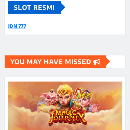
SLOT RESMI
IDN 777
YOU MAY HAVE MISSED