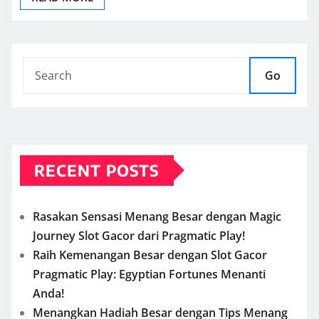
Go
RECENT POSTS
Rasakan Sensasi Menang Besar dengan Magic
Journey Slot Gacor dari Pragmatic Play!
Raih Kemenangan Besar dengan Slot Gacor
Pragmatic Play: Egyptian Fortunes Menanti
Anda!
Menangkan Hadiah Besar dengan Tips Menang