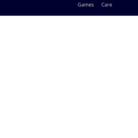
Games
Care