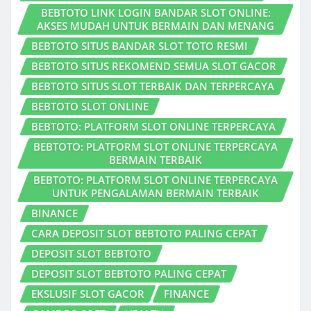
BEBTOTO LINK LOGIN BANDAR SLOT ONLINE:
AKSES MUDAH UNTUK BERMAIN DAN MENANG
BEBTOTO SITUS BANDAR SLOT TOTO RESMI
BEBTOTO SITUS REKOMEND SEMUA SLOT GACOR
BEBTOTO SITUS SLOT TERBAIK DAN TERPERCAYA
BEBTOTO SLOT ONLINE
BEBTOTO: PLATFORM SLOT ONLINE TERPERCAYA
BEBTOTO: PLATFORM SLOT ONLINE TERPERCAYA
BERMAIN TERBAIK
BEBTOTO: PLATFORM SLOT ONLINE TERPERCAYA
UNTUK PENGALAMAN BERMAIN TERBAIK
BINANCE
CARA DEPOSIT SLOT BEBTOTO PALING CEPAT
DEPOSIT SLOT BEBTOTO
DEPOSIT SLOT BEBTOTO PALING CEPAT
EKSLUSIF SLOT GACOR
FINANCE