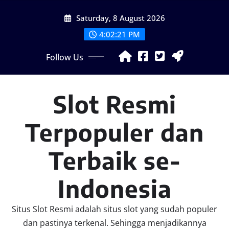
Skip
Saturday, 8 August 2026
to
content
4:02:23 PM
Follow Us
Slot Resmi
Terpopuler dan
Terbaik se-
Indonesia
Situs Slot Resmi adalah situs slot yang sudah populer
dan pastinya terkenal. Sehingga menjadikannya