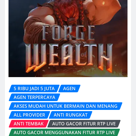
5 RIBU JADI 5 JUTA
AGEN
AGEN TERPERCAYA
AKSES MUDAH UNTUK BERMAIN DAN MENANG
ALL PROVIDER
ANTI RUNGKAT
ANTI TEMBAK
AUTO GACOR FITUR RTP LIVE
AUTO GACOR MENGGUNAKAN FITUR RTP LIVE