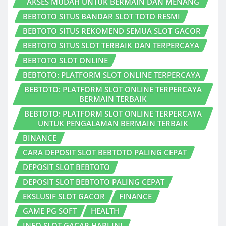
AKSES MUDAH UNTUK BERMAIN DAN MENANG
BEBTOTO SITUS BANDAR SLOT TOTO RESMI
BEBTOTO SITUS REKOMEND SEMUA SLOT GACOR
BEBTOTO SITUS SLOT TERBAIK DAN TERPERCAYA
BEBTOTO SLOT ONLINE
BEBTOTO: PLATFORM SLOT ONLINE TERPERCAYA
BEBTOTO: PLATFORM SLOT ONLINE TERPERCAYA
BERMAIN TERBAIK
BEBTOTO: PLATFORM SLOT ONLINE TERPERCAYA
UNTUK PENGALAMAN BERMAIN TERBAIK
BINANCE
CARA DEPOSIT SLOT BEBTOTO PALING CEPAT
DEPOSIT SLOT BEBTOTO
DEPOSIT SLOT BEBTOTO PALING CEPAT
EKSLUSIF SLOT GACOR
FINANCE
GAME PG SOFT
HEALTH
INFO SLOT GACAR HARI INI