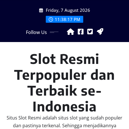
Skip
Friday, 7 August 2026
to
content
11:38:18 PM
Follow Us
Slot Resmi
Terpopuler dan
Terbaik se-
Indonesia
Situs Slot Resmi adalah situs slot yang sudah populer
dan pastinya terkenal. Sehingga menjadikannya