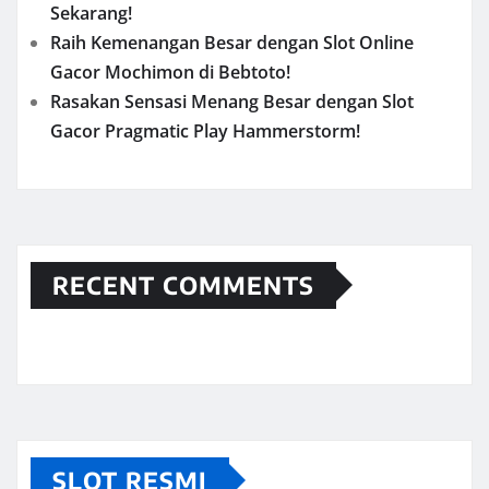
Sekarang!
Raih Kemenangan Besar dengan Slot Online
Gacor Mochimon di Bebtoto!
Rasakan Sensasi Menang Besar dengan Slot
Gacor Pragmatic Play Hammerstorm!
RECENT COMMENTS
SLOT RESMI