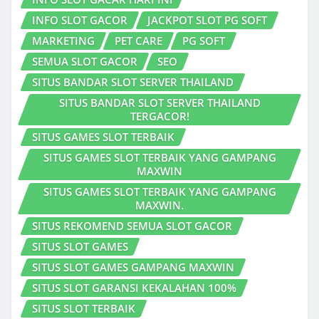
INFO SLOT GACOR
JACKPOT SLOT PG SOFT
MARKETING
PET CARE
PG SOFT
SEMUA SLOT GACOR
SEO
SITUS BANDAR SLOT SERVER THAILAND
SITUS BANDAR SLOT SERVER THAILAND
TERGACOR!
SITUS GAMES SLOT TERBAIK
SITUS GAMES SLOT TERBAIK YANG GAMPANG
MAXWIN
SITUS GAMES SLOT TERBAIK YANG GAMPANG
MAXWIN.
SITUS REKOMEND SEMUA SLOT GACOR
SITUS SLOT GAMES
SITUS SLOT GAMES GAMPANG MAXWIN
SITUS SLOT GARANSI KEKALAHAN 100%
SITUS SLOT TERBAIK