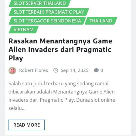
SLOT SERVER THAILAND
SLOT TERBAIK PRAGMATIC PLAY
SLOT TERGACOR SEINDONESIA
THAILAND
VIETNAM
Rasakan Menantangnya Game
Alien Invaders dari Pragmatic
Play
Robert Flores
Sep 14, 2025
0
Salah satu judul terbaru yang sedang ramai
dibicarakan adalah Menantangnya Game Alien
Invaders dari Pragmatic Play. Dunia slot online
selalu…
READ MORE