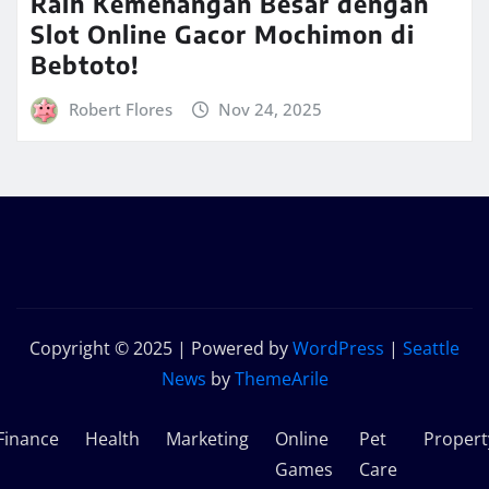
Raih Kemenangan Besar dengan
Slot Online Gacor Mochimon di
Bebtoto!
Robert Flores
Nov 24, 2025
Copyright © 2025 | Powered by
WordPress
|
Seattle
News
by
ThemeArile
Finance
Health
Marketing
Online
Pet
Propert
Games
Care