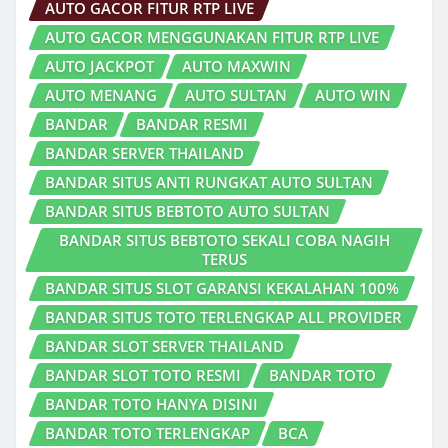
AUTO GACOR FITUR RTP LIVE
AUTO GACOR MENGGUNAKAN FITUR RTP LIVE
AUTO JACKPOT
AUTO MAXWIN
AUTO MENANG
AUTO SULTAN
AUTO WIN
BANDAR
BANDAR RESMI
BANDAR SERVER THAILAND
BANDAR SITUS ANTI RUNGKAT AUTO SULTAN
BANDAR SITUS BEBTOTO AUTO SULTAN
BANDAR SITUS BEBTOTO SEKALI COBA NAGIH
TERUS
BANDAR SITUS SLOT GARANSI KEKALAHAN 100%
BANDAR SITUS TOTO TERLENGKAP ALL PROVIDER
BANDAR SLOT SERVER THAILAND
BANDAR SLOT TOTO RESMI
BANDAR TOTO
BANDAR TOTO HANYA DISINI
BANDAR TOTO TERLENGKAP
BCA