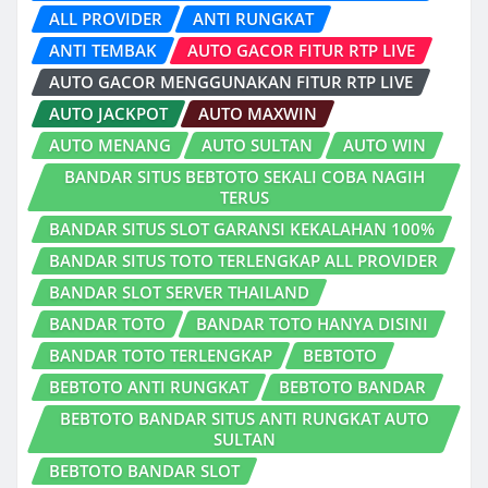
ALL PROVIDER
ANTI RUNGKAT
ANTI TEMBAK
AUTO GACOR FITUR RTP LIVE
AUTO GACOR MENGGUNAKAN FITUR RTP LIVE
AUTO JACKPOT
AUTO MAXWIN
AUTO MENANG
AUTO SULTAN
AUTO WIN
BANDAR SITUS BEBTOTO SEKALI COBA NAGIH
TERUS
BANDAR SITUS SLOT GARANSI KEKALAHAN 100%
BANDAR SITUS TOTO TERLENGKAP ALL PROVIDER
BANDAR SLOT SERVER THAILAND
BANDAR TOTO
BANDAR TOTO HANYA DISINI
BANDAR TOTO TERLENGKAP
BEBTOTO
BEBTOTO ANTI RUNGKAT
BEBTOTO BANDAR
BEBTOTO BANDAR SITUS ANTI RUNGKAT AUTO
SULTAN
BEBTOTO BANDAR SLOT