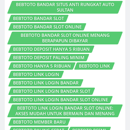
BEBTOTO BANDAR SITUS ANTI RUNGKAT AUTO
SULTAN
BEBTOTO BANDAR SLOT
BEBTOTO BANDAR SLOT ONLINE
BEBTOTO BANDAR SLOT ONLINE MENANG
BERAPAPUN DIBAYAR
BEBTOTO DEPOSIT HANYA 5 RIBUAN
BEBTOTO DEPOSIT PALING MINIM
BEBTOTO HANYA 5 RIBUAN
BEBTOTO LINK
BEBTOTO LINK LOGIN
BEBTOTO LINK LOGIN BANDAR
BEBTOTO LINK LOGIN BANDAR SLOT
BEBTOTO LINK LOGIN BANDAR SLOT ONLINE
BEBTOTO LINK LOGIN BANDAR SLOT ONLINE:
AKSES MUDAH UNTUK BERMAIN DAN MENANG
BEBTOTO MEMBER BARU