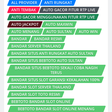
ALL PROVIDER
ANTI RUNGKAT
ANTI TEMBAK
AUTO GACOR FITUR RTP LIVE
AUTO GACOR MENGGUNAKAN FITUR RTP LIVE
AUTO JACKPOT
AUTO MAXWIN
AUTO MENANG
AUTO SULTAN
AUTO WIN
BANDAR
BANDAR RESMI
BANDAR SERVER THAILAND
BANDAR SITUS ANTI RUNGKAT AUTO SULTAN
BANDAR SITUS BEBTOTO AUTO SULTAN
BANDAR SITUS BEBTOTO SEKALI COBA NAGIH
TERUS
BANDAR SITUS SLOT GARANSI KEKALAHAN 100%
BANDAR SLOT SERVER THAILAND
BANDAR SLOT TOTO RESMI
BEBTOTO BANDAR SLOT ONLINE
BEBTOTO BANDAR SLOT ONLINE MENANG