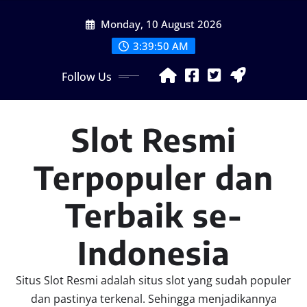
Skip
Monday, 10 August 2026
to
content
3:39:51 AM
Follow Us
Slot Resmi
Terpopuler dan
Terbaik se-
Indonesia
Situs Slot Resmi adalah situs slot yang sudah populer
dan pastinya terkenal. Sehingga menjadikannya