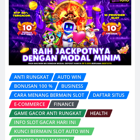
ANTI RUNGKAT
AUTO WIN
BONUSAN 100 %
BUSINESS
CARA MENANG BERMAIN SLOT
DAFTAR SITUS
E-COMMERCE
FINANCE
GAME GACOR ANTI RUNGKAT
HEALTH
INFO SLOT GACAR HARI INI
KUNCI BERMAIN SLOT AUTO WIN