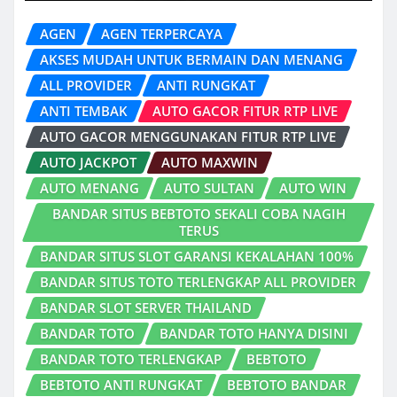
AGEN
AGEN TERPERCAYA
AKSES MUDAH UNTUK BERMAIN DAN MENANG
ALL PROVIDER
ANTI RUNGKAT
ANTI TEMBAK
AUTO GACOR FITUR RTP LIVE
AUTO GACOR MENGGUNAKAN FITUR RTP LIVE
AUTO JACKPOT
AUTO MAXWIN
AUTO MENANG
AUTO SULTAN
AUTO WIN
BANDAR SITUS BEBTOTO SEKALI COBA NAGIH
TERUS
BANDAR SITUS SLOT GARANSI KEKALAHAN 100%
BANDAR SITUS TOTO TERLENGKAP ALL PROVIDER
BANDAR SLOT SERVER THAILAND
BANDAR TOTO
BANDAR TOTO HANYA DISINI
BANDAR TOTO TERLENGKAP
BEBTOTO
BEBTOTO ANTI RUNGKAT
BEBTOTO BANDAR