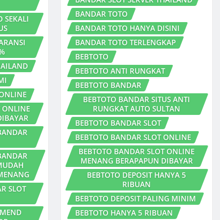
BANDAR TOTO
 SEKALI
US
BANDAR TOTO HANYA DISINI
ARANSI
BANDAR TOTO TERLENGKAP
0%
BEBTOTO
HAILAND
BEBTOTO ANTI RUNGKAT
MI
BEBTOTO BANDAR
ONLINE
BEBTOTO BANDAR SITUS ANTI
 ONLINE
RUNGKAT AUTO SULTAN
DIBAYAR
BEBTOTO BANDAR SLOT
 BANDAR
BEBTOTO BANDAR SLOT ONLINE
BEBTOTO BANDAR SLOT ONLINE
 BANDAR
MENANG BERAPAPUN DIBAYAR
 MUDAH
 MENANG
BEBTOTO DEPOSIT HANYA 5
RIBUAN
AR SLOT
BEBTOTO DEPOSIT PALING MINIM
OMEND
BEBTOTO HANYA 5 RIBUAN