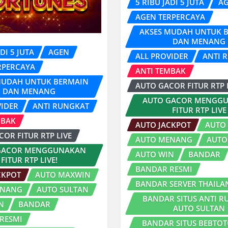
5 RIBU JADI 5 JUTA
A
AGEN TERPERCAYA
AKSES MUDAH UNTUK 
DAN MENANG
DI 5 JUTA
AGEN
ALL PROVIDER
ANTI 
RPERCAYA
ANTI TEMBAK
MUDAH UNTUK BERMAIN
AUTO GACOR FITUR RTP 
DAN MENANG
AUTO GACOR MENGG
VIDER
ANTI RUNGKAT
FITUR RTP LIVE
MBAK
AUTO JACKPOT
AUTO
OR FITUR RTP LIVE
AUTO MENANG
AUTO
GACOR MENGGUNAKAN
AUTO WIN
BANDAR
FITUR RTP LIVE!
BANDAR RESMI
CKPOT
AUTO MAXWIN
BANDAR SERVER THAILA
ENANG
AUTO SULTAN
BANDAR SITUS ANTI 
N
BANDAR
AUTO SULTAN
RESMI
BANDAR SITUS BEBTO