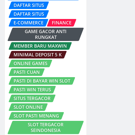
DAFTAR SITUS
DAFTAR SITUS
E-COMMERCE
FINANCE
GAME GACOR ANTI
RUNGKAT
MEMBER BARU MAXWIN
MINIMAL DEPOSIT 5 K
ONLINE GAMES
PASTI CUAN
PASTI DI BAYAR WIN SLOT
PASTI WIN TERUS
SITUS TERGACOR
SLOT ONLINE
SLOT PASTI MENANG
SLOT TERGACOR
SEINDONESIA