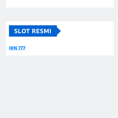
SLOT RESMI
IDN 777