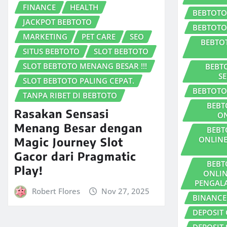
FINANCE
HEALTH
BEBTOTO
JACKPOT BEBTOTO
BEBTOTO
MARKETING
PET CARE
SEO
BEBTOT
SITUS BEBTOTO
SLOT BEBTOTO
SLOT BEBTOTO MENANG BESAR !!!
BEBT
S
SLOT BEBTOTO PALING CEPAT.
BEBTOTO
TANPA RIBET DI BEBTOTO
BEBT
Rasakan Sensasi
ON
Menang Besar dengan
BEBT
ONLINE
Magic Journey Slot
Gacor dari Pragmatic
BEBT
Play!
ONLIN
PENGAL
Robert Flores
Nov 27, 2025
BINANCE
DEPOSIT
DEPOSIT