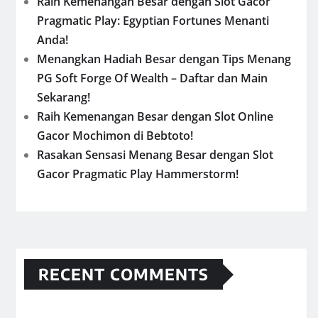
Raih Kemenangan Besar dengan Slot Gacor
Pragmatic Play: Egyptian Fortunes Menanti
Anda!
Menangkan Hadiah Besar dengan Tips Menang
PG Soft Forge Of Wealth – Daftar dan Main
Sekarang!
Raih Kemenangan Besar dengan Slot Online
Gacor Mochimon di Bebtoto!
Rasakan Sensasi Menang Besar dengan Slot
Gacor Pragmatic Play Hammerstorm!
RECENT COMMENTS