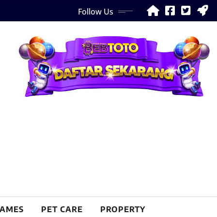
Follow Us
GAMES
PET CARE
PROPERTY