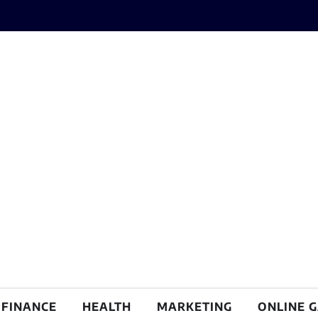
FINANCE
HEALTH
MARKETING
ONLINE 