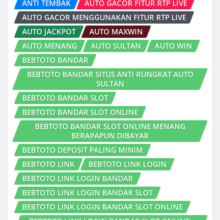
ANTI TEMBAK
AUTO GACOR FITUR RTP LIVE
AUTO GACOR MENGGUNAKAN FITUR RTP LIVE
AUTO JACKPOT
AUTO MAXWIN
AUTO MENANG
AUTO SULTAN
AUTO WIN
BEBTOTO BANDAR
BEBTOTO BANDAR SITUS ANTI RUNGKAT AUTO
SULTAN
BEBTOTO BANDAR SLOT
BEBTOTO BANDAR SLOT ONLINE
BEBTOTO BANDAR SLOT ONLINE MENANG
BERAPAPUN DIBAYAR
BEBTOTO DEPOSIT PALING MINIM
BEBTOTO LINK
BEBTOTO LINK LOGIN
BEBTOTO LINK LOGIN BANDAR
BEBTOTO LINK LOGIN BANDAR SLOT
BEBTOTO LINK LOGIN BANDAR SLOT ONLINE