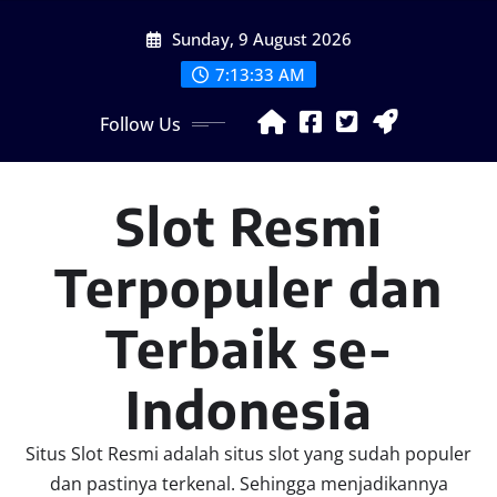
Skip
Sunday, 9 August 2026
to
content
7:13:35 AM
Follow Us
Slot Resmi
Terpopuler dan
Terbaik se-
Indonesia
Situs Slot Resmi adalah situs slot yang sudah populer
dan pastinya terkenal. Sehingga menjadikannya