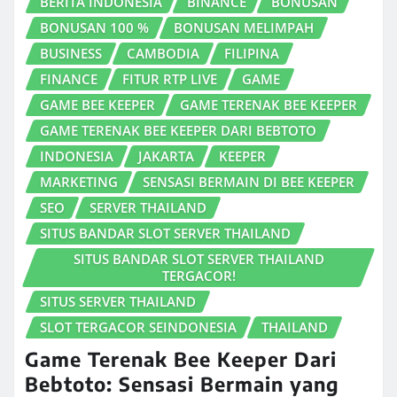
BERITA INDONESIA
BINANCE
BONUSAN
BONUSAN 100 %
BONUSAN MELIMPAH
BUSINESS
CAMBODIA
FILIPINA
FINANCE
FITUR RTP LIVE
GAME
GAME BEE KEEPER
GAME TERENAK BEE KEEPER
GAME TERENAK BEE KEEPER DARI BEBTOTO
INDONESIA
JAKARTA
KEEPER
MARKETING
SENSASI BERMAIN DI BEE KEEPER
SEO
SERVER THAILAND
SITUS BANDAR SLOT SERVER THAILAND
SITUS BANDAR SLOT SERVER THAILAND
TERGACOR!
SITUS SERVER THAILAND
SLOT TERGACOR SEINDONESIA
THAILAND
Game Terenak Bee Keeper Dari
Bebtoto: Sensasi Bermain yang