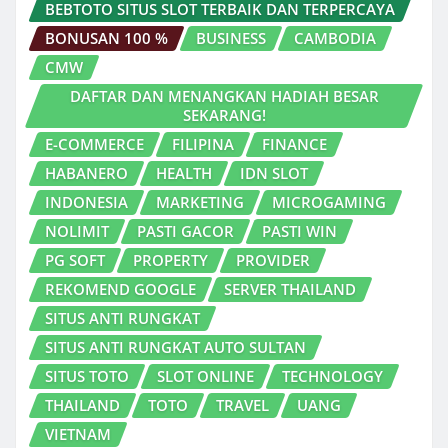
BEBTOTO SITUS SLOT TERBAIK DAN TERPERCAYA
BONUSAN 100 %
BUSINESS
CAMBODIA
CMW
DAFTAR DAN MENANGKAN HADIAH BESAR
SEKARANG!
E-COMMERCE
FILIPINA
FINANCE
HABANERO
HEALTH
IDN SLOT
INDONESIA
MARKETING
MICROGAMING
NOLIMIT
PASTI GACOR
PASTI WIN
PG SOFT
PROPERTY
PROVIDER
REKOMEND GOOGLE
SERVER THAILAND
SITUS ANTI RUNGKAT
SITUS ANTI RUNGKAT AUTO SULTAN
SITUS TOTO
SLOT ONLINE
TECHNOLOGY
THAILAND
TOTO
TRAVEL
UANG
VIETNAM