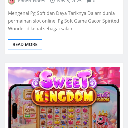
Robert Flores
Nov 8, 2025
0
Mengenal Pg Soft dan Daya Tariknya Dalam dunia
permainan slot online, Pg Soft Game Gacor Spirited
Wonder dikenal sebagai salah…
READ MORE