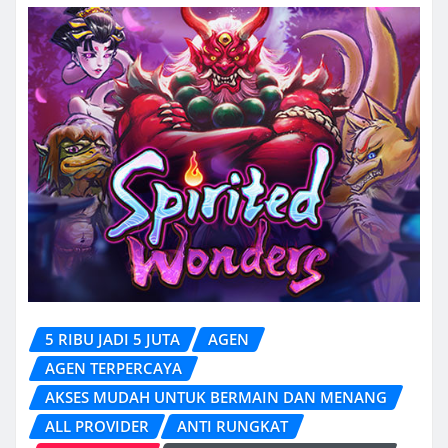
5 RIBU JADI 5 JUTA
AGEN
AGEN TERPERCAYA
AKSES MUDAH UNTUK BERMAIN DAN MENANG
ALL PROVIDER
ANTI RUNGKAT