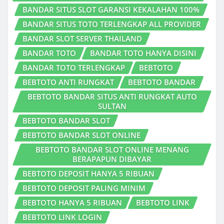
BANDAR SITUS SLOT GARANSI KEKALAHAN 100%
BANDAR SITUS TOTO TERLENGKAP ALL PROVIDER
BANDAR SLOT SERVER THAILAND
BANDAR TOTO
BANDAR TOTO HANYA DISINI
BANDAR TOTO TERLENGKAP
BEBTOTO
BEBTOTO ANTI RUNGKAT
BEBTOTO BANDAR
BEBTOTO BANDAR SITUS ANTI RUNGKAT AUTO
SULTAN
BEBTOTO BANDAR SLOT
BEBTOTO BANDAR SLOT ONLINE
BEBTOTO BANDAR SLOT ONLINE MENANG
BERAPAPUN DIBAYAR
BEBTOTO DEPOSIT HANYA 5 RIBUAN
BEBTOTO DEPOSIT PALING MINIM
BEBTOTO HANYA 5 RIBUAN
BEBTOTO LINK
BEBTOTO LINK LOGIN