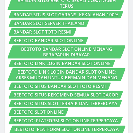
BANDAR SITUS BEBTOTO SEKALI COBA NAGIH
TERUS
BANDAR SITUS SLOT GARANSI KEKALAHAN 100%
BANDAR SLOT SERVER THAILAND
BANDAR SLOT TOTO RESMI
BEBTOTO BANDAR SLOT ONLINE
BEBTOTO BANDAR SLOT ONLINE MENANG
BERAPAPUN DIBAYAR
BEBTOTO LINK LOGIN BANDAR SLOT ONLINE
BEBTOTO LINK LOGIN BANDAR SLOT ONLINE:
AKSES MUDAH UNTUK BERMAIN DAN MENANG
BEBTOTO SITUS BANDAR SLOT TOTO RESMI
BEBTOTO SITUS REKOMEND SEMUA SLOT GACOR
BEBTOTO SITUS SLOT TERBAIK DAN TERPERCAYA
BEBTOTO SLOT ONLINE
BEBTOTO: PLATFORM SLOT ONLINE TERPERCAYA
BEBTOTO: PLATFORM SLOT ONLINE TERPERCAYA