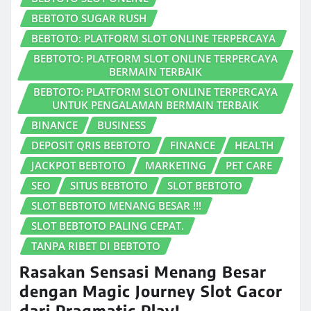
BEBTOTO SUGAR RUSH
BEBTOTO: PLATFORM SLOT ONLINE TERPERCAYA
BEBTOTO: PLATFORM SLOT ONLINE TERPERCAYA
BERMAIN TERBAIK
BEBTOTO: PLATFORM SLOT ONLINE TERPERCAYA
UNTUK PENGALAMAN BERMAIN TERBAIK
BINANCE
BUSINESS
DEPOSIT QRIS BEBTOTO
FINANCE
HEALTH
JACKPOT BEBTOTO
MARKETING
PET CARE
SEO
SITUS BEBTOTO
SLOT BEBTOTO
SLOT BEBTOTO MENANG BESAR !!!
SLOT BEBTOTO PALING CEPAT.
TANPA RIBET DI BEBTOTO
Rasakan Sensasi Menang Besar
dengan Magic Journey Slot Gacor
dari Pragmatic Play!