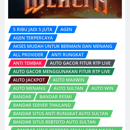
5 RIBU JADI 5 JUTA
AGEN
AGEN TERPERCAYA
AKSES MUDAH UNTUK BERMAIN DAN MENANG
ALL PROVIDER
ANTI RUNGKAT
ANTI TEMBAK
AUTO GACOR FITUR RTP LIVE
AUTO GACOR MENGGUNAKAN FITUR RTP LIVE
AUTO JACKPOT
AUTO MAXWIN
AUTO MENANG
AUTO SULTAN
AUTO WIN
BANDAR
BANDAR RESMI
BANDAR SERVER THAILAND
BANDAR SITUS ANTI RUNGKAT AUTO SULTAN
BANDAR SITUS BEBTOTO AUTO SULTAN