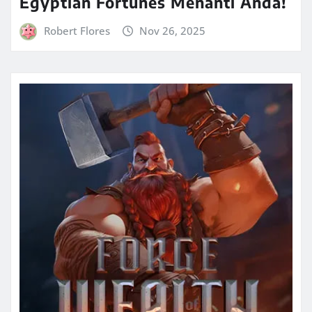
Egyptian Fortunes Menanti Anda!
Robert Flores
Nov 26, 2025