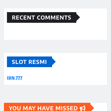
RECENT COMMENTS
SLOT RESMI
IDN 777
YOU MAY HAVE MISSED