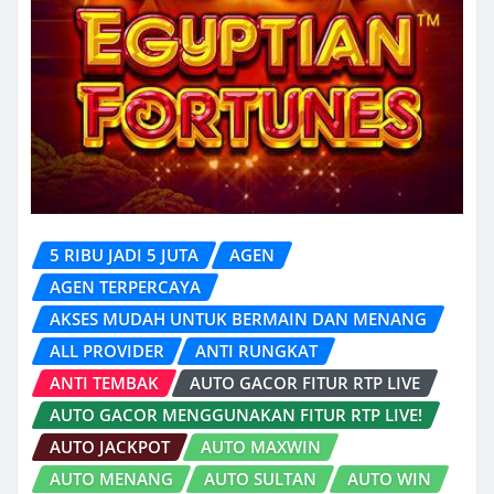
5 RIBU JADI 5 JUTA
AGEN
AGEN TERPERCAYA
AKSES MUDAH UNTUK BERMAIN DAN MENANG
ALL PROVIDER
ANTI RUNGKAT
ANTI TEMBAK
AUTO GACOR FITUR RTP LIVE
AUTO GACOR MENGGUNAKAN FITUR RTP LIVE!
AUTO JACKPOT
AUTO MAXWIN
AUTO MENANG
AUTO SULTAN
AUTO WIN