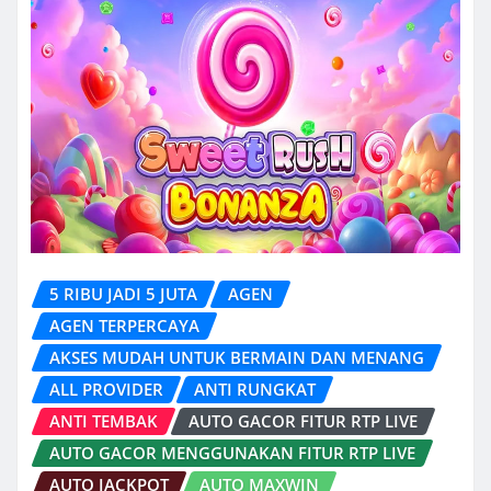
5 RIBU JADI 5 JUTA
AGEN
AGEN TERPERCAYA
AKSES MUDAH UNTUK BERMAIN DAN MENANG
ALL PROVIDER
ANTI RUNGKAT
ANTI TEMBAK
AUTO GACOR FITUR RTP LIVE
AUTO GACOR MENGGUNAKAN FITUR RTP LIVE
AUTO JACKPOT
AUTO MAXWIN