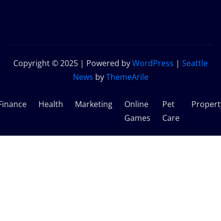
Copyright © 2025 | Powered by
WordPress
|
Seattle
News
by
ThemeArile
Finance
Health
Marketing
Online
Pet
Propert
Games
Care