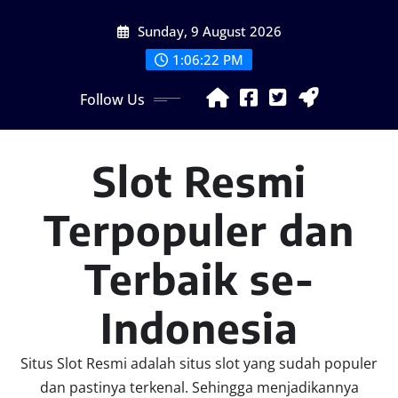
Skip
Sunday, 9 August 2026
to
content
1:06:23 PM
Follow Us
Slot Resmi
Terpopuler dan
Terbaik se-
Indonesia
Situs Slot Resmi adalah situs slot yang sudah populer
dan pastinya terkenal. Sehingga menjadikannya