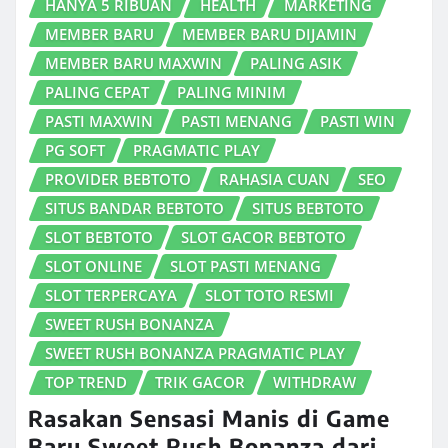
HANYA 5 RIBUAN
HEALTH
MARKETING
MEMBER BARU
MEMBER BARU DIJAMIN
MEMBER BARU MAXWIN
PALING ASIK
PALING CEPAT
PALING MINIM
PASTI MAXWIN
PASTI MENANG
PASTI WIN
PG SOFT
PRAGMATIC PLAY
PROVIDER BEBTOTO
RAHASIA CUAN
SEO
SITUS BANDAR BEBTOTO
SITUS BEBTOTO
SLOT BEBTOTO
SLOT GACOR BEBTOTO
SLOT ONLINE
SLOT PASTI MENANG
SLOT TERPERCAYA
SLOT TOTO RESMI
SWEET RUSH BONANZA
SWEET RUSH BONANZA PRAGMATIC PLAY
TOP TREND
TRIK GACOR
WITHDRAW
Rasakan Sensasi Manis di Game
Baru Sweet Rush Bonanza dari