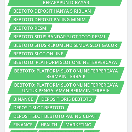
BERAPAPUN DIBAYAR
BEBTOTO DEPOSIT HANYA 5 RIBUAN
BEBTOTO DEPOSIT PALING MINIM
BEBTOTO RESMI
BEBTOTO SITUS BANDAR SLOT TOTO RESMI
BEBTOTO SITUS REKOMEND SEMUA SLOT GACOR
BEBTOTO SLOT ONLINE
BEBTOTO: PLATFORM SLOT ONLINE TERPERCAYA
BEBTOTO: PLATFORM SLOT ONLINE TERPERCAYA
BERMAIN TERBAIK
BEBTOTO: PLATFORM SLOT ONLINE TERPERCAYA
UNTUK PENGALAMAN BERMAIN TERBAIK
BINANCE
DEPOSIT QRIS BEBTOTO
DEPOSIT SLOT BEBTOTO
DEPOSIT SLOT BEBTOTO PALING CEPAT
FINANCE
HEALTH
MARKETING