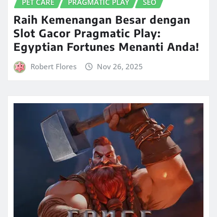
PET CARE
PRAGMATIC PLAY
SEO
Raih Kemenangan Besar dengan
Slot Gacor Pragmatic Play:
Egyptian Fortunes Menanti Anda!
Robert Flores
Nov 26, 2025