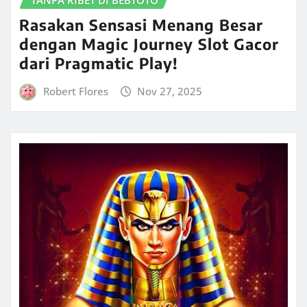
Rasakan Sensasi Menang Besar
dengan Magic Journey Slot Gacor
dari Pragmatic Play!
Robert Flores
Nov 27, 2025