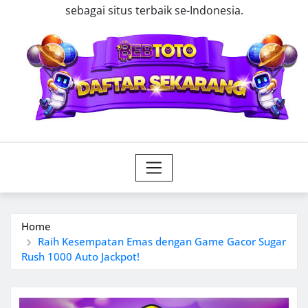
sebagai situs terbaik se-Indonesia.
Home
Raih Kesempatan Emas dengan Game Gacor Sugar
Rush 1000 Auto Jackpot!