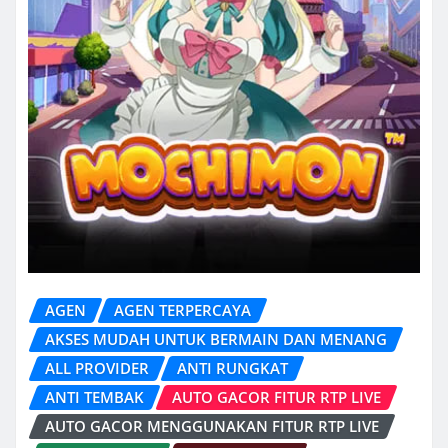
AGEN
AGEN TERPERCAYA
AKSES MUDAH UNTUK BERMAIN DAN MENANG
ALL PROVIDER
ANTI RUNGKAT
ANTI TEMBAK
AUTO GACOR FITUR RTP LIVE
AUTO GACOR MENGGUNAKAN FITUR RTP LIVE