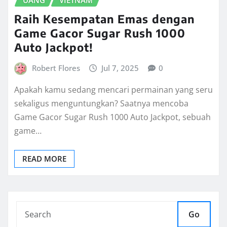
UANG
VIETNAM
Raih Kesempatan Emas dengan
Game Gacor Sugar Rush 1000
Auto Jackpot!
Robert Flores
Jul 7, 2025
0
Apakah kamu sedang mencari permainan yang seru
sekaligus menguntungkan? Saatnya mencoba
Game Gacor Sugar Rush 1000 Auto Jackpot, sebuah
game…
READ MORE
Go