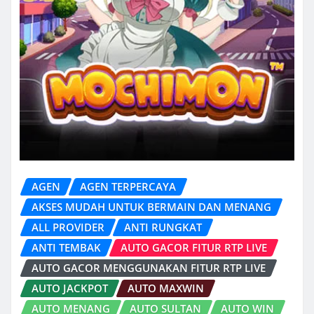
AGEN
AGEN TERPERCAYA
AKSES MUDAH UNTUK BERMAIN DAN MENANG
ALL PROVIDER
ANTI RUNGKAT
ANTI TEMBAK
AUTO GACOR FITUR RTP LIVE
AUTO GACOR MENGGUNAKAN FITUR RTP LIVE
AUTO JACKPOT
AUTO MAXWIN
AUTO MENANG
AUTO SULTAN
AUTO WIN