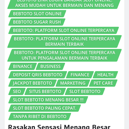
AKSES MUDAH UNTUK BERMAIN DAN MENANG
BEBTOTO SLOT ONLINE
BEBTOTO SUGAR RUSH
BEBTOTO: PLATFORM SLOT ONLINE TERPERCAYA
BEBTOTO: PLATFORM SLOT ONLINE TERPERCAYA
BERMAIN TERBAIK
BEBTOTO: PLATFORM SLOT ONLINE TERPERCAYA
UNTUK PENGALAMAN BERMAIN TERBAIK
BINANCE
BUSINESS
DEPOSIT QRIS BEBTOTO
FINANCE
HEALTH
JACKPOT BEBTOTO
MARKETING
PET CARE
SEO
SITUS BEBTOTO
SLOT BEBTOTO
SLOT BEBTOTO MENANG BESAR !!!
SLOT BEBTOTO PALING CEPAT.
TANPA RIBET DI BEBTOTO
Rasakan Sensasi Menang Besar