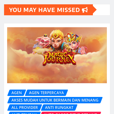
YOU MAY HAVE MISSED
AGEN
AGEN TERPERCAYA
AKSES MUDAH UNTUK BERMAIN DAN MENANG
ALL PROVIDER
ANTI RUNGKAT