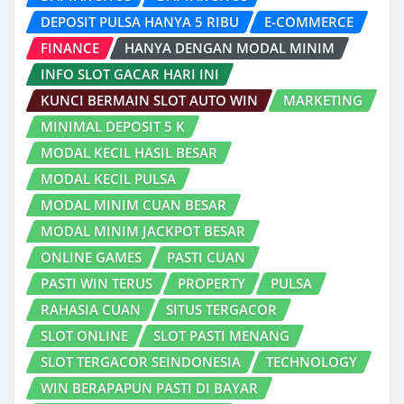
DEPOSIT PULSA HANYA 5 RIBU
E-COMMERCE
FINANCE
HANYA DENGAN MODAL MINIM
INFO SLOT GACAR HARI INI
KUNCI BERMAIN SLOT AUTO WIN
MARKETING
MINIMAL DEPOSIT 5 K
MODAL KECIL HASIL BESAR
MODAL KECIL PULSA
MODAL MINIM CUAN BESAR
MODAL MINIM JACKPOT BESAR
ONLINE GAMES
PASTI CUAN
PASTI WIN TERUS
PROPERTY
PULSA
RAHASIA CUAN
SITUS TERGACOR
SLOT ONLINE
SLOT PASTI MENANG
SLOT TERGACOR SEINDONESIA
TECHNOLOGY
WIN BERAPAPUN PASTI DI BAYAR