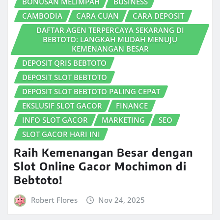
BONUSAN MELIMPAH
BUSINESS
CAMBODIA
CARA CUAN
CARA DEPOSIT
DAFTAR AGEN TERPERCAYA SEKARANG DI
BEBTOTO: LANGKAH MUDAH MENUJU
KEMENANGAN BESAR
DEPOSIT QRIS BEBTOTO
DEPOSIT SLOT BEBTOTO
DEPOSIT SLOT BEBTOTO PALING CEPAT
EKSLUSIF SLOT GACOR
FINANCE
INFO SLOT GACOR
MARKETING
SEO
SLOT GACOR HARI INI
Raih Kemenangan Besar dengan
Slot Online Gacor Mochimon di
Bebtoto!
Robert Flores
Nov 24, 2025