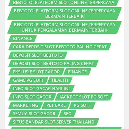
BEBTOTO: PLATFORM SLOT ONLINE TERPERCAYA
BEBTOTO: PLATFORM SLOT ONLINE TERPERCAYA
BERMAIN TERBAIK
BEBTOTO: PLATFORM SLOT ONLINE TERPERCAYA
UNTUK PENGALAMAN BERMAIN TERBAIK
BINANCE
CARA DEPOSIT SLOT BEBTOTO PALING CEPAT
DEPOSIT SLOT BEBTOTO
DEPOSIT SLOT BEBTOTO PALING CEPAT
EKSLUSIF SLOT GACOR
FINANCE
GAME PG SOFT
HEALTH
INFO SLOT GACAR HARI INI
INFO SLOT GACOR
JACKPOT SLOT PG SOFT
MARKETING
PET CARE
PG SOFT
SEMUA SLOT GACOR
SEO
SITUS BANDAR SLOT SERVER THAILAND