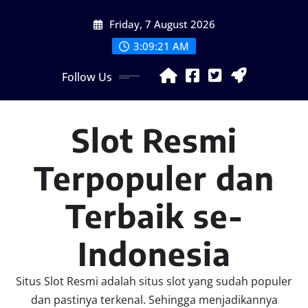
Skip
Friday, 7 August 2026
to
content
3:09:23 AM
Follow Us
Slot Resmi
Terpopuler dan
Terbaik se-
Indonesia
Situs Slot Resmi adalah situs slot yang sudah populer
dan pastinya terkenal. Sehingga menjadikannya