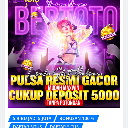
5 RIBU JADI 5 JUTA
BONUSAN 100 %
DAFTAR SITUS
DAFTAR SITUS