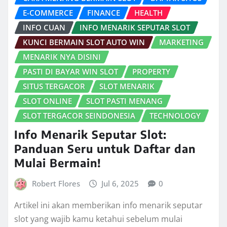
E-COMMERCE
FINANCE
HEALTH
INFO CUAN
INFO MENARIK SEPUTAR SLOT
KUNCI BERMAIN SLOT AUTO WIN
MARKETING
MENARIK NYA DISINI
PASTI DI BAYAR WIN SLOT
PROPERTY
SITUS TERGACOR
SLOT MENARIK
SLOT ONLINE
SLOT PASTI MENANG
SLOT TERGACOR SEINDONESIA
TECHNOLOGY
Info Menarik Seputar Slot:
Panduan Seru untuk Daftar dan
Mulai Bermain!
Robert Flores
Jul 6, 2025
0
Artikel ini akan memberikan info menarik seputar
slot yang wajib kamu ketahui sebelum mulai