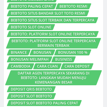
BEBTOTO PALING CEPAT
BEBTOTO RESMI
BEBTOTO SITUS BANDAR SLOT TOTO RESMI
BEBTOTO SITUS SLOT TERBAIK DAN TERPERCAYA
BEBTOTO SLOT ONLINE
BEBTOTO: PLATFORM SLOT ONLINE TERPERCAYA
BEBTOTO: PLATFORM SLOT ONLINE TERPERCAYA
BERMAIN TERBAIK
BINANCE
BONUSAN
BONUSAN 100 %
BONUSAN MELIMPAH
BUSINESS
CAMBODIA
CARA CUAN
CARA DEPOSIT
DAFTAR AGEN TERPERCAYA SEKARANG DI
BEBTOTO: LANGKAH MUDAH MENUJU
KEMENANGAN BESAR
DEPOSIT QRIS BEBTOTO
DEPOSIT SLOT BEBTOTO
DEPOSIT SLOT BEBTOTO PALING CEPAT