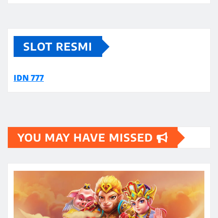
SLOT RESMI
IDN 777
YOU MAY HAVE MISSED