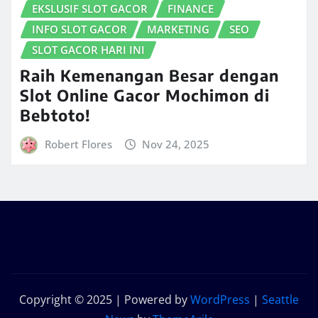
EKSLUSIF SLOT GACOR
FINANCE
INFO SLOT GACOR
MARKETING
SEO
SLOT GACOR HARI INI
Raih Kemenangan Besar dengan
Slot Online Gacor Mochimon di
Bebtoto!
Robert Flores
Nov 24, 2025
Copyright © 2025 | Powered by
WordPress
|
Seattle