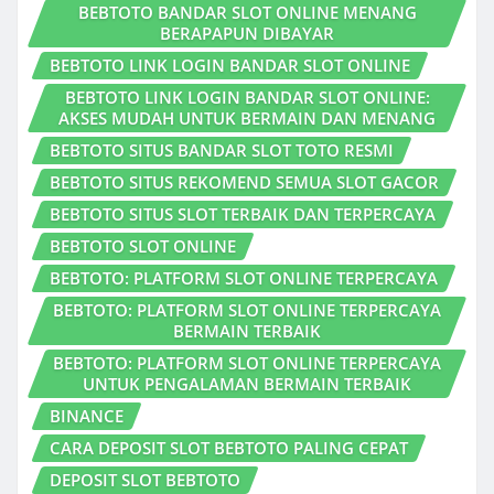
BEBTOTO BANDAR SLOT ONLINE MENANG
BERAPAPUN DIBAYAR
BEBTOTO LINK LOGIN BANDAR SLOT ONLINE
BEBTOTO LINK LOGIN BANDAR SLOT ONLINE:
AKSES MUDAH UNTUK BERMAIN DAN MENANG
BEBTOTO SITUS BANDAR SLOT TOTO RESMI
BEBTOTO SITUS REKOMEND SEMUA SLOT GACOR
BEBTOTO SITUS SLOT TERBAIK DAN TERPERCAYA
BEBTOTO SLOT ONLINE
BEBTOTO: PLATFORM SLOT ONLINE TERPERCAYA
BEBTOTO: PLATFORM SLOT ONLINE TERPERCAYA
BERMAIN TERBAIK
BEBTOTO: PLATFORM SLOT ONLINE TERPERCAYA
UNTUK PENGALAMAN BERMAIN TERBAIK
BINANCE
CARA DEPOSIT SLOT BEBTOTO PALING CEPAT
DEPOSIT SLOT BEBTOTO