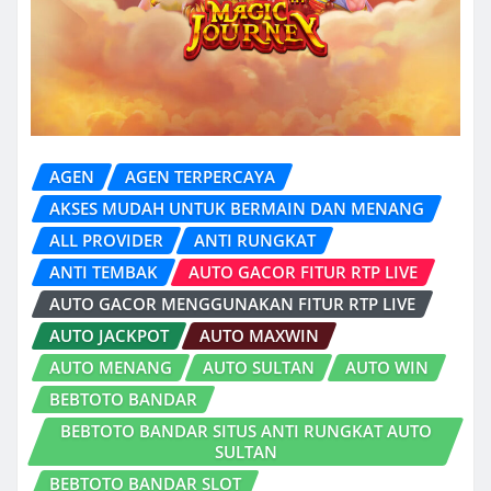
AGEN
AGEN TERPERCAYA
AKSES MUDAH UNTUK BERMAIN DAN MENANG
ALL PROVIDER
ANTI RUNGKAT
ANTI TEMBAK
AUTO GACOR FITUR RTP LIVE
AUTO GACOR MENGGUNAKAN FITUR RTP LIVE
AUTO JACKPOT
AUTO MAXWIN
AUTO MENANG
AUTO SULTAN
AUTO WIN
BEBTOTO BANDAR
BEBTOTO BANDAR SITUS ANTI RUNGKAT AUTO
SULTAN
BEBTOTO BANDAR SLOT