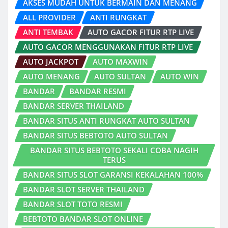
AKSES MUDAH UNTUK BERMAIN DAN MENANG
ALL PROVIDER
ANTI RUNGKAT
ANTI TEMBAK
AUTO GACOR FITUR RTP LIVE
AUTO GACOR MENGGUNAKAN FITUR RTP LIVE
AUTO JACKPOT
AUTO MAXWIN
AUTO MENANG
AUTO SULTAN
AUTO WIN
BANDAR
BANDAR RESMI
BANDAR SERVER THAILAND
BANDAR SITUS ANTI RUNGKAT AUTO SULTAN
BANDAR SITUS BEBTOTO AUTO SULTAN
BANDAR SITUS BEBTOTO SEKALI COBA NAGIH
TERUS
BANDAR SITUS SLOT GARANSI KEKALAHAN 100%
BANDAR SLOT SERVER THAILAND
BANDAR SLOT TOTO RESMI
BEBTOTO BANDAR SLOT ONLINE