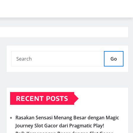
Go
RECENT POSTS
Rasakan Sensasi Menang Besar dengan Magic
Journey Slot Gacor dari Pragmatic Play!