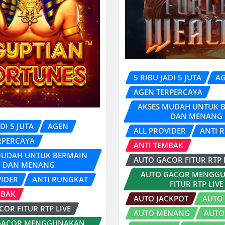
5 RIBU JADI 5 JUTA
A
AGEN TERPERCAYA
AKSES MUDAH UNTUK 
DAN MENANG
DI 5 JUTA
AGEN
ALL PROVIDER
ANTI 
RPERCAYA
ANTI TEMBAK
MUDAH UNTUK BERMAIN
AUTO GACOR FITUR RTP 
DAN MENANG
AUTO GACOR MENGG
VIDER
ANTI RUNGKAT
FITUR RTP LIVE
MBAK
AUTO JACKPOT
AUTO
OR FITUR RTP LIVE
AUTO MENANG
AUTO
GACOR MENGGUNAKAN