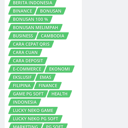
BERITA INDONESIA
BINANCE
BONUSAN
BONUSAN 100 %
BONUSAN MELIMPAH
BUSINESS
CAMBODIA
CARA CEPAT QRIS
CARA CUAN
CARA DEPOSIT
E-COMMERCE
EKONOMI
EKSLUSIF
EMAS
FILIPINA
FINANCE
GAME PG SOFT
HEALTH
INDONESIA
LUCKY NEKO GAME
LUCKY NEKO PG SOFT
MARKETING
PG SOFT