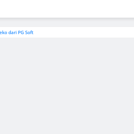
ko dari PG Soft