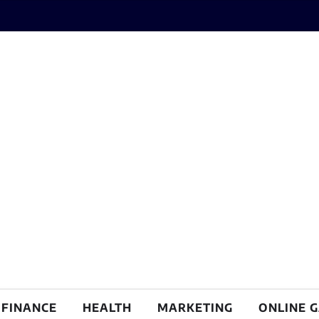
FINANCE
HEALTH
MARKETING
ONLINE 