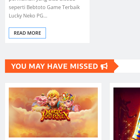
seperti Bebtoto Game Terbaik
Lucky Neko PG…
READ MORE
YOU MAY HAVE MISSED