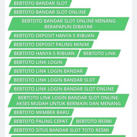
BEBTOTO BANDAR SLOT
BEBTOTO BANDAR SLOT ONLINE
BEBTOTO BANDAR SLOT ONLINE MENANG
BERAPAPUN DIBAYAR
BEBTOTO DEPOSIT HANYA 5 RIBUAN
BEBTOTO DEPOSIT PALING MINIM
BEBTOTO HANYA 5 RIBUAN
BEBTOTO LINK
BEBTOTO LINK LOGIN
BEBTOTO LINK LOGIN BANDAR
BEBTOTO LINK LOGIN BANDAR SLOT
BEBTOTO LINK LOGIN BANDAR SLOT ONLINE
BEBTOTO LINK LOGIN BANDAR SLOT ONLINE:
AKSES MUDAH UNTUK BERMAIN DAN MENANG
BEBTOTO MEMBER BARU
BEBTOTO PALING CEPAT
BEBTOTO RESMI
BEBTOTO SITUS BANDAR SLOT TOTO RESMI