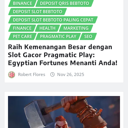
BINANCE
DEPOSIT QRIS BEBTOTO
DEPOSIT SLOT BEBTOTO
DEPOSIT SLOT BEBTOTO PALING CEPAT
FINANCE
HEALTH
MARKETING
PET CARE
PRAGMATIC PLAY
SEO
Raih Kemenangan Besar dengan
Slot Gacor Pragmatic Play:
Egyptian Fortunes Menanti Anda!
Robert Flores
Nov 26, 2025