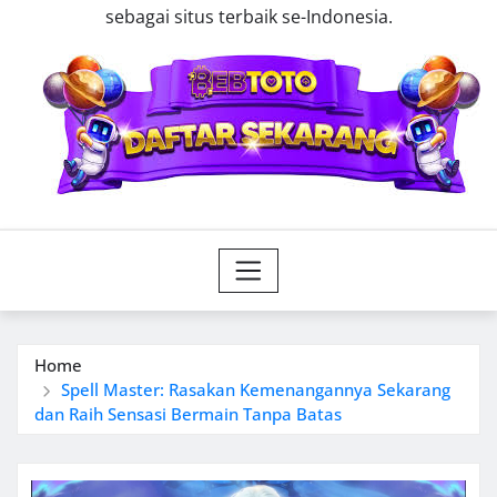
sebagai situs terbaik se-Indonesia.
Home
Spell Master: Rasakan Kemenangannya Sekarang
dan Raih Sensasi Bermain Tanpa Batas