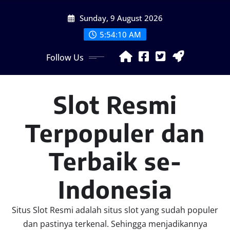
Skip
Sunday, 9 August 2026
to
content
5:54:11 AM
Follow Us
Slot Resmi
Terpopuler dan
Terbaik se-
Indonesia
Situs Slot Resmi adalah situs slot yang sudah populer
dan pastinya terkenal. Sehingga menjadikannya