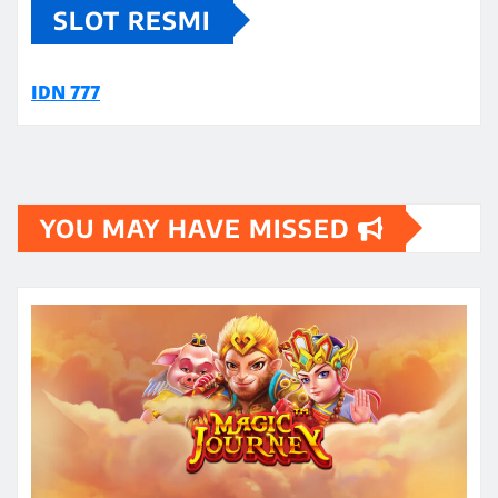
SLOT RESMI
IDN 777
YOU MAY HAVE MISSED