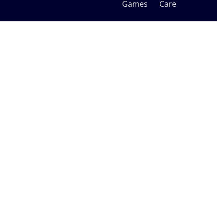
Games
Care