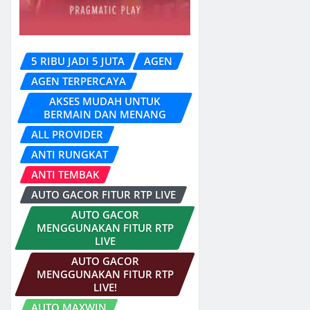
5 RIBU JADI 5 JUTA
AGEN
AGEN TERPERCAYA
AKSES MUDAH UNTUK
BERMAIN DAN MENANG
ALL PROVIDER
ANTI RUNGKAT
ANTI TEMBAK
AUTO GACOR FITUR RTP LIVE
AUTO GACOR
MENGGUNAKAN FITUR RTP
LIVE
AUTO GACOR
MENGGUNAKAN FITUR RTP
LIVE!
AUTO MAXWIN