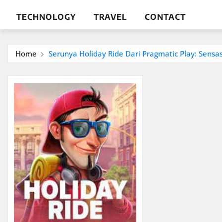
TECHNOLOGY
TRAVEL
CONTACT
Home
Serunya Holiday Ride Dari Pragmatic Play: Sensa