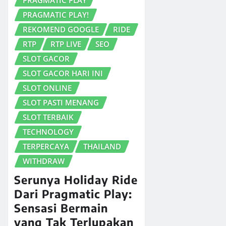
PRAGMATIC PLAY
PRAGMATIC PLAY!
REKOMEND GOOGLE
RIDE
RTP
RTP LIVE
SEO
SLOT GACOR
SLOT GACOR HARI INI
SLOT ONLINE
SLOT PASTI MENANG
SLOT TERBAIK
TECHNOLOGY
TERPERCAYA
THAILAND
WITHDRAW
Serunya Holiday Ride
Dari Pragmatic Play:
Sensasi Bermain
yang Tak Terlupakan