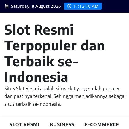
Skip
Saturday, 8 August 2026
11:12:11 AM
to
content
Slot Resmi
Terpopuler dan
Terbaik se-
Indonesia
Situs Slot Resmi adalah situs slot yang sudah populer
dan pastinya terkenal. Sehingga menjadikannya sebagai
situs terbaik se-Indonesia.
SLOT RESMI
BUSINESS
E-COMMERCE