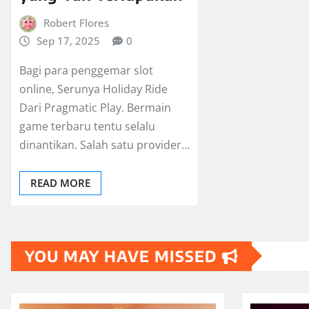
Robert Flores
Sep 17, 2025
0
Bagi para penggemar slot
online, Serunya Holiday Ride
Dari Pragmatic Play. Bermain
game terbaru tentu selalu
dinantikan. Salah satu provider…
READ MORE
YOU MAY HAVE MISSED