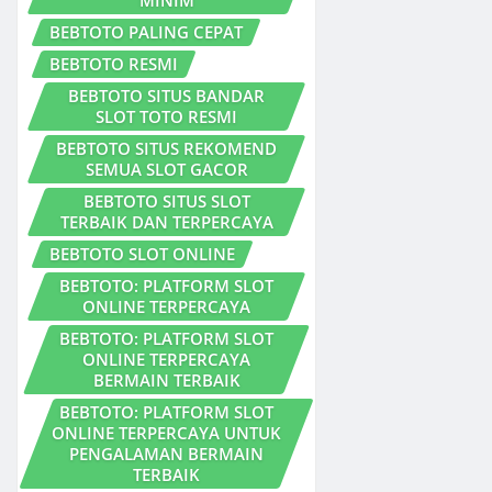
MINIM
BEBTOTO PALING CEPAT
BEBTOTO RESMI
BEBTOTO SITUS BANDAR
SLOT TOTO RESMI
BEBTOTO SITUS REKOMEND
SEMUA SLOT GACOR
BEBTOTO SITUS SLOT
TERBAIK DAN TERPERCAYA
BEBTOTO SLOT ONLINE
BEBTOTO: PLATFORM SLOT
ONLINE TERPERCAYA
BEBTOTO: PLATFORM SLOT
ONLINE TERPERCAYA
BERMAIN TERBAIK
BEBTOTO: PLATFORM SLOT
ONLINE TERPERCAYA UNTUK
PENGALAMAN BERMAIN
TERBAIK