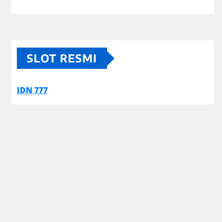
SLOT RESMI
IDN 777