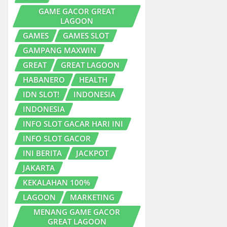
GAME GACOR GREAT
LAGOON
GAMES
GAMES SLOT
GAMPANG MAXWIN
GREAT
GREAT LAGOON
HABANERO
HEALTH
IDN SLOT!
INDONESIA
INDONESIA
INFO SLOT GACAR HARI INI
INFO SLOT GACOR
INI BERITA
JACKPOT
JAKARTA
KEKALAHAN 100%
LAGOON
MARKETING
MENANG GAME GACOR
GREAT LAGOON