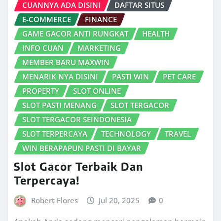
CUANNYA ADA DISINI
DAFTAR SITUS
E-COMMERCE
FINANCE
GAME GACOR ANTI RUNGKAT
HEALTH
INFO CUAN
MARKETING
MEMBER BARU MAXWIN
MENARIK NYA DISINI
PASTI WIN
PET CARE
PROPERTY
SLOT ONLINE
SLOT PASTI MENANG
SLOT TERGACOR
SLOT TERGACOR SEINDONESIA
SLOT TERPERCAYA
TECHNOLOGY
TRAVEL
WIN BERAPAPUN PASTI DI BAYAR
Slot Gacor Terbaik Dan
Terpercaya!
Robert Flores
Jul 20, 2025
0