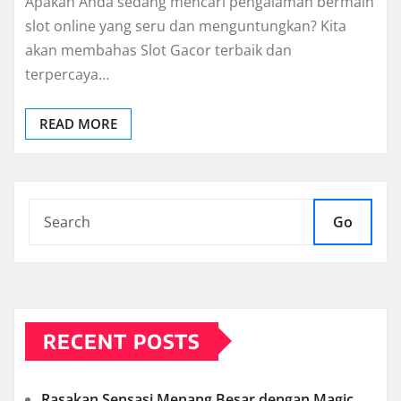
Apakah Anda sedang mencari pengalaman bermain
slot online yang seru dan menguntungkan? Kita
akan membahas Slot Gacor terbaik dan
terpercaya…
READ MORE
Go
RECENT POSTS
Rasakan Sensasi Menang Besar dengan Magic