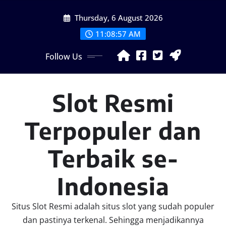
Skip
Thursday, 6 August 2026
to
content
11:08:59 AM
Follow Us
Slot Resmi
Terpopuler dan
Terbaik se-
Indonesia
Situs Slot Resmi adalah situs slot yang sudah populer
dan pastinya terkenal. Sehingga menjadikannya