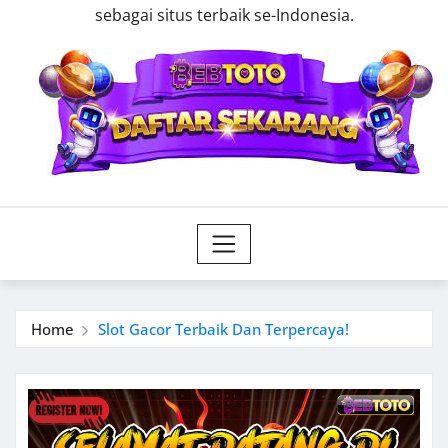
sebagai situs terbaik se-Indonesia.
Home
Slot Gacor Terbaik Dan Terpercaya!