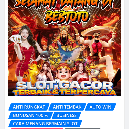
ANTI RUNGKAT
ANTI TEMBAK
AUTO WIN
BONUSAN 100 %
BUSINESS
CARA MENANG BERMAIN SLOT