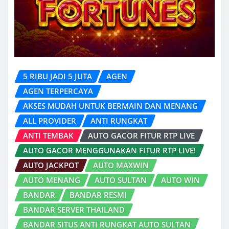
5 RIBU JADI 5 JUTA
AGEN
AGEN TERPERCAYA
AKSES MUDAH UNTUK BERMAIN DAN MENANG
ALL PROVIDER
ANTI RUNGKAT
ANTI TEMBAK
AUTO GACOR FITUR RTP LIVE
AUTO GACOR MENGGUNAKAN FITUR RTP LIVE!
AUTO JACKPOT
AUTO MAXWIN
AUTO MENANG
AUTO SULTAN
AUTO WIN
BANDAR
BANDAR RESMI
BANDAR SERVER THAILAND
BANDAR SITUS ANTI RUNGKAT AUTO SULTAN