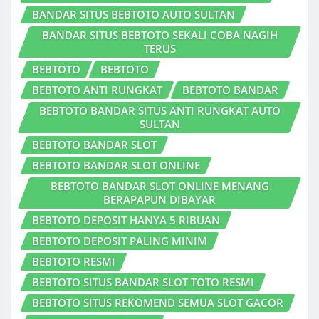
BANDAR SITUS BEBTOTO AUTO SULTAN
BANDAR SITUS BEBTOTO SEKALI COBA NAGIH
TERUS
BEBTOTO
BEBTOTO
BEBTOTO ANTI RUNGKAT
BEBTOTO BANDAR
BEBTOTO BANDAR SITUS ANTI RUNGKAT AUTO
SULTAN
BEBTOTO BANDAR SLOT
BEBTOTO BANDAR SLOT ONLINE
BEBTOTO BANDAR SLOT ONLINE MENANG
BERAPAPUN DIBAYAR
BEBTOTO DEPOSIT HANYA 5 RIBUAN
BEBTOTO DEPOSIT PALING MINIM
BEBTOTO RESMI
BEBTOTO SITUS BANDAR SLOT TOTO RESMI
BEBTOTO SITUS REKOMEND SEMUA SLOT GACOR