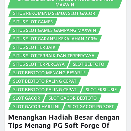
MAXWIN.
SITUS REKOMEND SEMUA SLOT GACOR
SITUS SLOT GAMES
SITUS SLOT GAMES GAMPANG MAXWIN
SITUS SLOT GARANSI KEKALAHAN 100%
SITUS SLOT TERBAIK
SITUS SLOT TERBAIK DAN TERPERCAYA
SITUS SLOT TERPERCAYA
SLOT BEBTOTO
SLOT BEBTOTO MENANG BESAR !!!
SLOT BEBTOTO PALING CEPAT
SLOT BEBTOTO PALING CEPAT.
SLOT EKSLUSIF
SLOT GACOR
SLOT GACOR BEBTOTO
SLOT GACOR HARI INI
SLOT GACOR PG SOFT
Menangkan Hadiah Besar dengan
Tips Menang PG Soft Forge Of