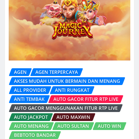
AGEN
AGEN TERPERCAYA
AKSES MUDAH UNTUK BERMAIN DAN MENANG
ALL PROVIDER
ANTI RUNGKAT
ANTI TEMBAK
AUTO GACOR FITUR RTP LIVE
AUTO GACOR MENGGUNAKAN FITUR RTP LIVE
AUTO JACKPOT
AUTO MAXWIN
AUTO MENANG
AUTO SULTAN
AUTO WIN
BEBTOTO BANDAR