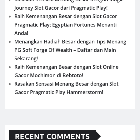
Journey Slot Gacor dari Pragmatic Play!
Raih Kemenangan Besar dengan Slot Gacor
Pragmatic Play: Egyptian Fortunes Menanti
Anda!
Menangkan Hadiah Besar dengan Tips Menang
PG Soft Forge Of Wealth – Daftar dan Main
Sekarang!
Raih Kemenangan Besar dengan Slot Online
Gacor Mochimon di Bebtoto!
Rasakan Sensasi Menang Besar dengan Slot
Gacor Pragmatic Play Hammerstorm!
RECENT COMMENTS