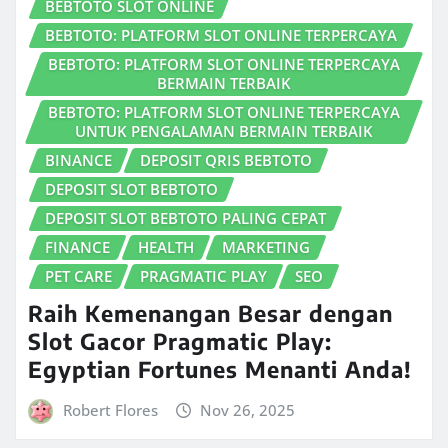
BEBTOTO SLOT ONLINE
BEBTOTO: PLATFORM SLOT ONLINE TERPERCAYA
BEBTOTO: PLATFORM SLOT ONLINE TERPERCAYA
BERMAIN TERBAIK
BEBTOTO: PLATFORM SLOT ONLINE TERPERCAYA
UNTUK PENGALAMAN BERMAIN TERBAIK
BINANCE
DEPOSIT QRIS BEBTOTO
DEPOSIT SLOT BEBTOTO
DEPOSIT SLOT BEBTOTO PALING CEPAT
FINANCE
HEALTH
MARKETING
PET CARE
PRAGMATIC PLAY
SEO
Raih Kemenangan Besar dengan
Slot Gacor Pragmatic Play:
Egyptian Fortunes Menanti Anda!
Robert Flores
Nov 26, 2025