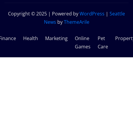
Copyright © 2025 | Powered by
WordPress
|
Seattle
News
by
ThemeArile
Finance
Health
Marketing
Online
Pet
Propert
Games
Care