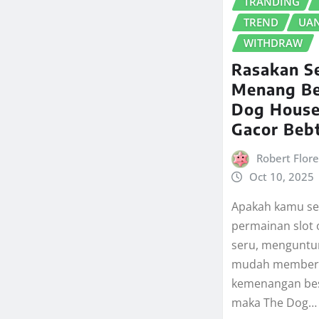
TRANDING
TREND
UAN
WITHDRAW
Rasakan S
Menang Be
Dog House
Gacor Beb
Robert Flore
Oct 10, 2025
Apakah kamu se
permainan slot 
seru, menguntu
mudah member
kemenangan besa
maka The Dog…