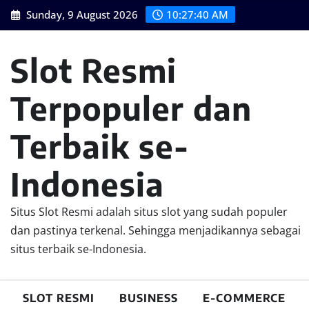
Skip
Sunday, 9 August 2026
10:27:41 AM
to
content
Slot Resmi
Terpopuler dan
Terbaik se-
Indonesia
Situs Slot Resmi adalah situs slot yang sudah populer
dan pastinya terkenal. Sehingga menjadikannya sebagai
situs terbaik se-Indonesia.
SLOT RESMI
BUSINESS
E-COMMERCE