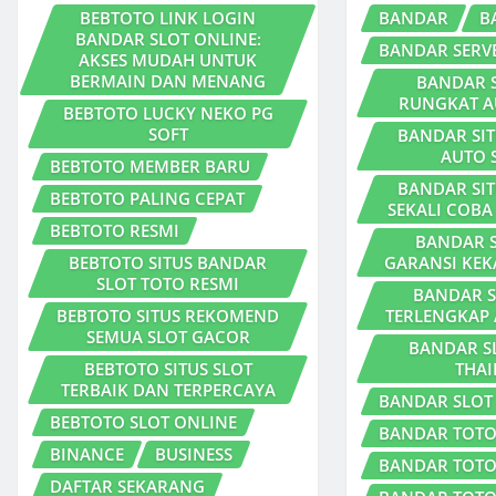
BANDAR
B
BEBTOTO LINK LOGIN
BANDAR SLOT ONLINE:
BANDAR SERV
AKSES MUDAH UNTUK
BERMAIN DAN MENANG
BANDAR S
RUNGKAT A
BEBTOTO LUCKY NEKO PG
SOFT
BANDAR SI
AUTO 
BEBTOTO MEMBER BARU
BANDAR SI
BEBTOTO PALING CEPAT
SEKALI COBA
BEBTOTO RESMI
BANDAR S
GARANSI KE
BEBTOTO SITUS BANDAR
SLOT TOTO RESMI
BANDAR S
TERLENGKAP 
BEBTOTO SITUS REKOMEND
SEMUA SLOT GACOR
BANDAR S
THA
BEBTOTO SITUS SLOT
TERBAIK DAN TERPERCAYA
BANDAR SLOT
BEBTOTO SLOT ONLINE
BANDAR TOT
BINANCE
BUSINESS
BANDAR TOTO
DAFTAR SEKARANG