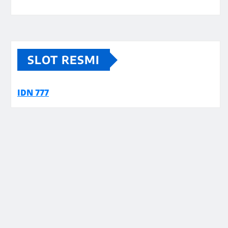
SLOT RESMI
IDN 777