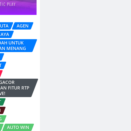
JUTA
AGEN
CAYA
DAH UNTUK
DAN MENANG
T
 GACOR
N FITUR RTP
VE!
T
N
G
AUTO WIN