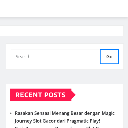
Go
RECENT POSTS
Rasakan Sensasi Menang Besar dengan Magic
Journey Slot Gacor dari Pragmatic Play!