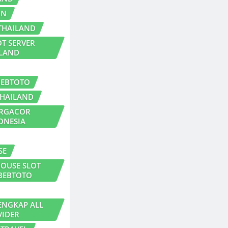
IN
 THAILAND
OT SERVER
ILAND
BEBTOTO
THAILAND
ERGACOR
ONESIA
SE
HOUSE SLOT
BEBTOTO
ENGKAP ALL
VIDER