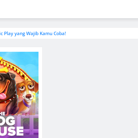
ic Play yang Wajib Kamu Coba!