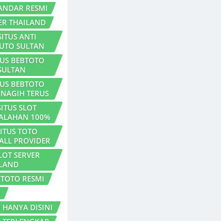
ANDAR RESMI
ER THAILAND
ITUS ANTI
UTO SULTAN
TUS BEBTOTO
SULTAN
TUS BEBTOTO
 NAGIH TERUS
ITUS SLOT
KALAHAN 100%
ITUS TOTO
ALL PROVIDER
LOT SERVER
ILAND
 TOTO RESMI
O
 HANYA DISINI