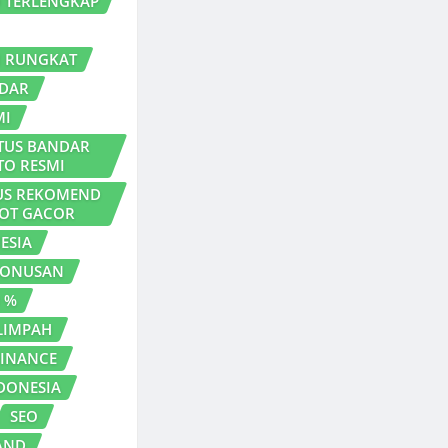
 TERLENGKAP
I RUNGKAT
NDAR
MI
ITUS BANDAR
TO RESMI
TUS REKOMEND
LOT GACOR
ESIA
BONUSAN
 %
LIMPAH
FINANCE
DONESIA
SEO
AND