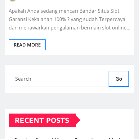
Apakah Anda sedang mencari Bandar Situs Slot
Garansi Kekalahan 100% ? yang sudah Terpercaya
dan menawarkan pengalaman bermain slot online…
READ MORE
Go
RECENT POSTS