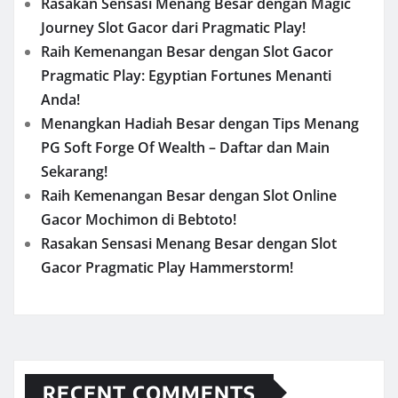
Rasakan Sensasi Menang Besar dengan Magic
Journey Slot Gacor dari Pragmatic Play!
Raih Kemenangan Besar dengan Slot Gacor
Pragmatic Play: Egyptian Fortunes Menanti
Anda!
Menangkan Hadiah Besar dengan Tips Menang
PG Soft Forge Of Wealth – Daftar dan Main
Sekarang!
Raih Kemenangan Besar dengan Slot Online
Gacor Mochimon di Bebtoto!
Rasakan Sensasi Menang Besar dengan Slot
Gacor Pragmatic Play Hammerstorm!
RECENT COMMENTS