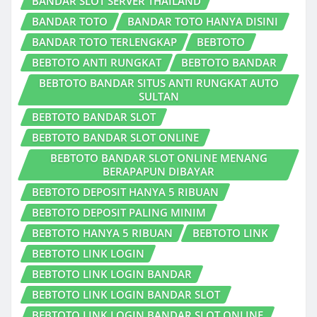
BANDAR SLOT SERVER THAILAND
BANDAR TOTO
BANDAR TOTO HANYA DISINI
BANDAR TOTO TERLENGKAP
BEBTOTO
BEBTOTO ANTI RUNGKAT
BEBTOTO BANDAR
BEBTOTO BANDAR SITUS ANTI RUNGKAT AUTO
SULTAN
BEBTOTO BANDAR SLOT
BEBTOTO BANDAR SLOT ONLINE
BEBTOTO BANDAR SLOT ONLINE MENANG
BERAPAPUN DIBAYAR
BEBTOTO DEPOSIT HANYA 5 RIBUAN
BEBTOTO DEPOSIT PALING MINIM
BEBTOTO HANYA 5 RIBUAN
BEBTOTO LINK
BEBTOTO LINK LOGIN
BEBTOTO LINK LOGIN BANDAR
BEBTOTO LINK LOGIN BANDAR SLOT
BEBTOTO LINK LOGIN BANDAR SLOT ONLINE