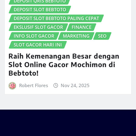
DEPOSIT QRIS BEBTOTO
DEPOSIT SLOT BEBTOTO
DEPOSIT SLOT BEBTOTO PALING CEPAT
EKSLUSIF SLOT GACOR
FINANCE
INFO SLOT GACOR
MARKETING
SEO
SLOT GACOR HARI INI
Raih Kemenangan Besar dengan
Slot Online Gacor Mochimon di
Bebtoto!
Robert Flores
Nov 24, 2025