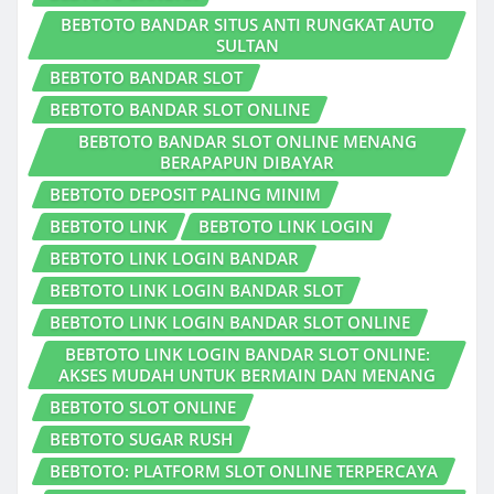
BEBTOTO BANDAR SITUS ANTI RUNGKAT AUTO
SULTAN
BEBTOTO BANDAR SLOT
BEBTOTO BANDAR SLOT ONLINE
BEBTOTO BANDAR SLOT ONLINE MENANG
BERAPAPUN DIBAYAR
BEBTOTO DEPOSIT PALING MINIM
BEBTOTO LINK
BEBTOTO LINK LOGIN
BEBTOTO LINK LOGIN BANDAR
BEBTOTO LINK LOGIN BANDAR SLOT
BEBTOTO LINK LOGIN BANDAR SLOT ONLINE
BEBTOTO LINK LOGIN BANDAR SLOT ONLINE:
AKSES MUDAH UNTUK BERMAIN DAN MENANG
BEBTOTO SLOT ONLINE
BEBTOTO SUGAR RUSH
BEBTOTO: PLATFORM SLOT ONLINE TERPERCAYA