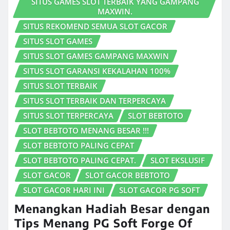
SITUS GAMES SLOT TERBAIK YANG GAMPANG
MAXWIN.
SITUS REKOMEND SEMUA SLOT GACOR
SITUS SLOT GAMES
SITUS SLOT GAMES GAMPANG MAXWIN
SITUS SLOT GARANSI KEKALAHAN 100%
SITUS SLOT TERBAIK
SITUS SLOT TERBAIK DAN TERPERCAYA
SITUS SLOT TERPERCAYA
SLOT BEBTOTO
SLOT BEBTOTO MENANG BESAR !!!
SLOT BEBTOTO PALING CEPAT
SLOT BEBTOTO PALING CEPAT.
SLOT EKSLUSIF
SLOT GACOR
SLOT GACOR BEBTOTO
SLOT GACOR HARI INI
SLOT GACOR PG SOFT
Menangkan Hadiah Besar dengan
Tips Menang PG Soft Forge Of