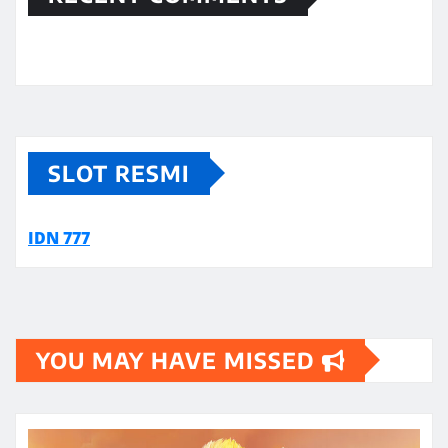
SLOT RESMI
IDN 777
YOU MAY HAVE MISSED