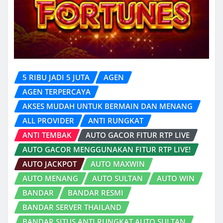
5 RIBU JADI 5 JUTA
AGEN
AGEN TERPERCAYA
AKSES MUDAH UNTUK BERMAIN DAN MENANG
ALL PROVIDER
ANTI RUNGKAT
ANTI TEMBAK
AUTO GACOR FITUR RTP LIVE
AUTO GACOR MENGGUNAKAN FITUR RTP LIVE!
AUTO JACKPOT
AUTO MAXWIN
AUTO MENANG
AUTO SULTAN
AUTO WIN
BANDAR
BANDAR RESMI
BANDAR SERVER THAILAND
BANDAR SITUS ANTI RUNGKAT AUTO SULTAN