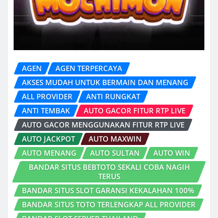
AGEN
AGEN TERPERCAYA
AKSES MUDAH UNTUK BERMAIN DAN MENANG
ALL PROVIDER
ANTI RUNGKAT
ANTI TEMBAK
AUTO GACOR FITUR RTP LIVE
AUTO GACOR MENGGUNAKAN FITUR RTP LIVE
AUTO JACKPOT
AUTO MAXWIN
AUTO MENANG
AUTO SULTAN
AUTO WIN
BANDAR SITUS BEBTOTO SEKALI COBA NAGIH
TERUS
BANDAR SITUS SLOT GARANSI KEKALAHAN 100%
BANDAR SITUS TOTO TERLENGKAP ALL PROVIDER