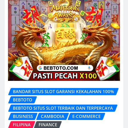
BANDAR SITUS SLOT GARANSI KEKALAHAN 100%
BEBTOTO
BEBTOTO SITUS SLOT TERBAIK DAN TERPERCAYA
BUSINESS
CAMBODIA
E-COMMERCE
FILIPINA
FINANCE