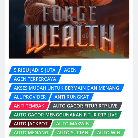
5 RIBU JADI 5 JUTA
AGEN
AGEN TERPERCAYA
AKSES MUDAH UNTUK BERMAIN DAN MENANG
ALL PROVIDER
ANTI RUNGKAT
ANTI TEMBAK
AUTO GACOR FITUR RTP LIVE
AUTO GACOR MENGGUNAKAN FITUR RTP LIVE
AUTO JACKPOT
AUTO MAXWIN
AUTO MENANG
AUTO SULTAN
AUTO WIN