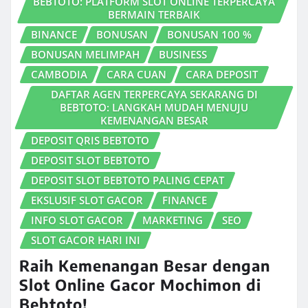
BEBTOTO: PLATFORM SLOT ONLINE TERPERCAYA
BERMAIN TERBAIK
BINANCE
BONUSAN
BONUSAN 100 %
BONUSAN MELIMPAH
BUSINESS
CAMBODIA
CARA CUAN
CARA DEPOSIT
DAFTAR AGEN TERPERCAYA SEKARANG DI
BEBTOTO: LANGKAH MUDAH MENUJU
KEMENANGAN BESAR
DEPOSIT QRIS BEBTOTO
DEPOSIT SLOT BEBTOTO
DEPOSIT SLOT BEBTOTO PALING CEPAT
EKSLUSIF SLOT GACOR
FINANCE
INFO SLOT GACOR
MARKETING
SEO
SLOT GACOR HARI INI
Raih Kemenangan Besar dengan
Slot Online Gacor Mochimon di
Bebtoto!