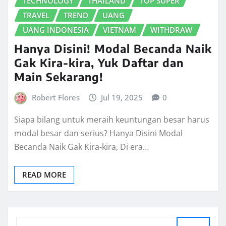
TECHNOLOGY
THAILAND
TOP SUPER
TRAVEL
TREND
UANG
UANG INDONESIA
VIETNAM
WITHDRAW
Hanya Disini! Modal Becanda Naik
Gak Kira-kira, Yuk Daftar dan
Main Sekarang!
Robert Flores
Jul 19, 2025
0
Siapa bilang untuk meraih keuntungan besar harus
modal besar dan serius? Hanya Disini Modal
Becanda Naik Gak Kira-kira, Di era…
READ MORE