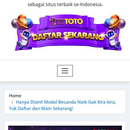
sebagai situs terbaik se-Indonesia.
Home
Hanya Disini! Modal Becanda Naik Gak Kira-kira,
Yuk Daftar dan Main Sekarang!