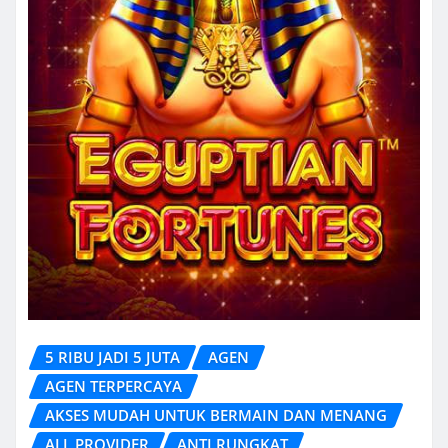
5 RIBU JADI 5 JUTA
AGEN
AGEN TERPERCAYA
AKSES MUDAH UNTUK BERMAIN DAN MENANG
ALL PROVIDER
ANTI RUNGKAT