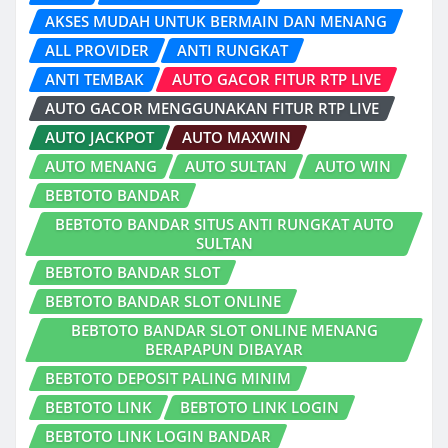
AKSES MUDAH UNTUK BERMAIN DAN MENANG
ALL PROVIDER
ANTI RUNGKAT
ANTI TEMBAK
AUTO GACOR FITUR RTP LIVE
AUTO GACOR MENGGUNAKAN FITUR RTP LIVE
AUTO JACKPOT
AUTO MAXWIN
AUTO MENANG
AUTO SULTAN
AUTO WIN
BEBTOTO BANDAR
BEBTOTO BANDAR SITUS ANTI RUNGKAT AUTO
SULTAN
BEBTOTO BANDAR SLOT
BEBTOTO BANDAR SLOT ONLINE
BEBTOTO BANDAR SLOT ONLINE MENANG
BERAPAPUN DIBAYAR
BEBTOTO DEPOSIT PALING MINIM
BEBTOTO LINK
BEBTOTO LINK LOGIN
BEBTOTO LINK LOGIN BANDAR