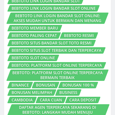
BEBTOTO LINK LOGIN BANDAR SLOT
BEBTOTO LINK LOGIN BANDAR SLOT ONLINE
BEBTOTO LINK LOGIN BANDAR SLOT ONLINE:
AKSES MUDAH UNTUK BERMAIN DAN MENANG
BEBTOTO MEMBER BARU
BEBTOTO PALING CEPAT
BEBTOTO RESMI
BEBTOTO SITUS BANDAR SLOT TOTO RESMI
BEBTOTO SITUS SLOT TERBAIK DAN TERPERCAYA
BEBTOTO SLOT ONLINE
BEBTOTO: PLATFORM SLOT ONLINE TERPERCAYA
BEBTOTO: PLATFORM SLOT ONLINE TERPERCAYA
BERMAIN TERBAIK
BINANCE
BONUSAN
BONUSAN 100 %
BONUSAN MELIMPAH
BUSINESS
CAMBODIA
CARA CUAN
CARA DEPOSIT
DAFTAR AGEN TERPERCAYA SEKARANG DI
BEBTOTO: LANGKAH MUDAH MENUJU