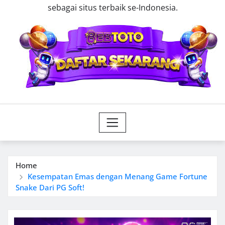
sebagai situs terbaik se-Indonesia.
Home
Kesempatan Emas dengan Menang Game Fortune
Snake Dari PG Soft!