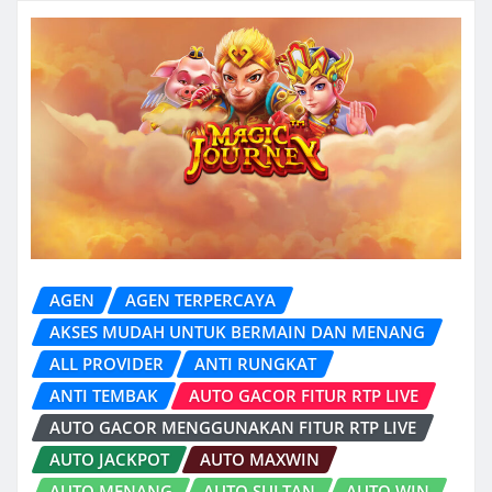
AGEN
AGEN TERPERCAYA
AKSES MUDAH UNTUK BERMAIN DAN MENANG
ALL PROVIDER
ANTI RUNGKAT
ANTI TEMBAK
AUTO GACOR FITUR RTP LIVE
AUTO GACOR MENGGUNAKAN FITUR RTP LIVE
AUTO JACKPOT
AUTO MAXWIN
AUTO MENANG
AUTO SULTAN
AUTO WIN