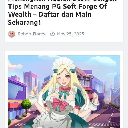
Tips Menang PG Soft Forge Of
Wealth – Daftar dan Main
Sekarang!
Robert Flores
Nov 25, 2025