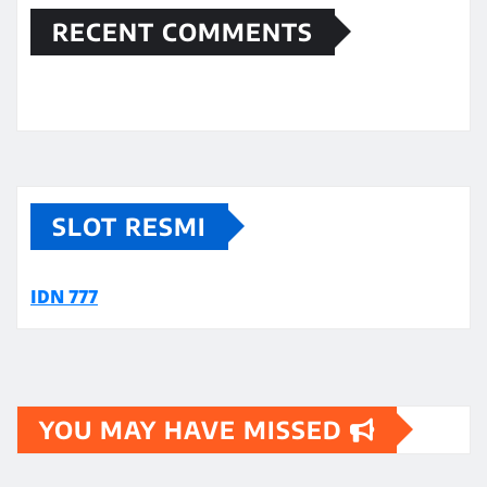
RECENT COMMENTS
SLOT RESMI
IDN 777
YOU MAY HAVE MISSED