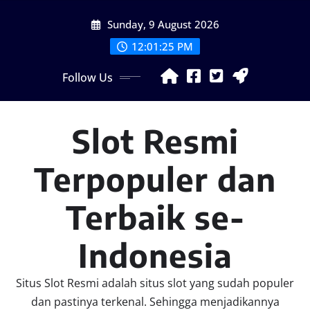
Skip
Sunday, 9 August 2026
to
content
12:01:27 PM
Follow Us
Slot Resmi
Terpopuler dan
Terbaik se-
Indonesia
Situs Slot Resmi adalah situs slot yang sudah populer
dan pastinya terkenal. Sehingga menjadikannya