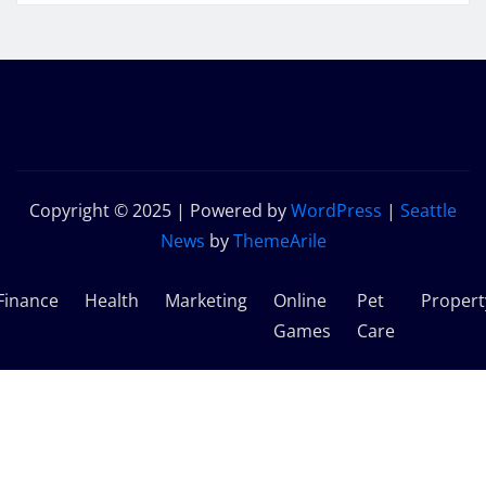
Copyright © 2025 | Powered by
WordPress
|
Seattle
News
by
ThemeArile
Finance
Health
Marketing
Online
Pet
Propert
Games
Care