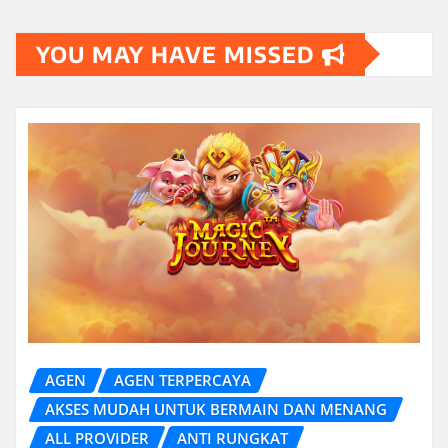
YOU MAY HAVE MISSED
AGEN
AGEN TERPERCAYA
AKSES MUDAH UNTUK BERMAIN DAN MENANG
ALL PROVIDER
ANTI RUNGKAT