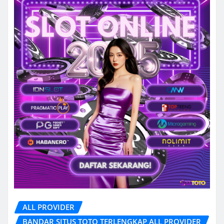
ALL PROVIDER
BANDAR SITUS TOTO TERLENGKAP ALL PROVIDER