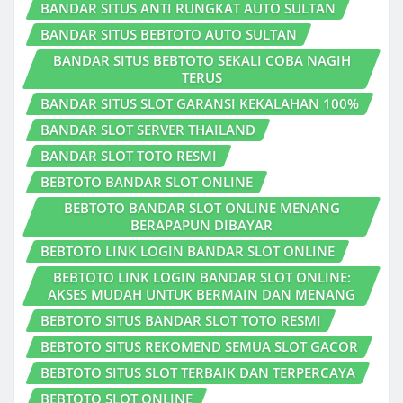
BANDAR SITUS ANTI RUNGKAT AUTO SULTAN
BANDAR SITUS BEBTOTO AUTO SULTAN
BANDAR SITUS BEBTOTO SEKALI COBA NAGIH
TERUS
BANDAR SITUS SLOT GARANSI KEKALAHAN 100%
BANDAR SLOT SERVER THAILAND
BANDAR SLOT TOTO RESMI
BEBTOTO BANDAR SLOT ONLINE
BEBTOTO BANDAR SLOT ONLINE MENANG
BERAPAPUN DIBAYAR
BEBTOTO LINK LOGIN BANDAR SLOT ONLINE
BEBTOTO LINK LOGIN BANDAR SLOT ONLINE:
AKSES MUDAH UNTUK BERMAIN DAN MENANG
BEBTOTO SITUS BANDAR SLOT TOTO RESMI
BEBTOTO SITUS REKOMEND SEMUA SLOT GACOR
BEBTOTO SITUS SLOT TERBAIK DAN TERPERCAYA
BEBTOTO SLOT ONLINE