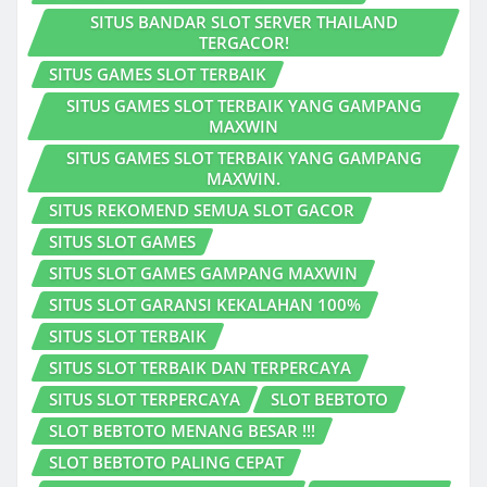
SITUS BANDAR SLOT SERVER THAILAND
TERGACOR!
SITUS GAMES SLOT TERBAIK
SITUS GAMES SLOT TERBAIK YANG GAMPANG
MAXWIN
SITUS GAMES SLOT TERBAIK YANG GAMPANG
MAXWIN.
SITUS REKOMEND SEMUA SLOT GACOR
SITUS SLOT GAMES
SITUS SLOT GAMES GAMPANG MAXWIN
SITUS SLOT GARANSI KEKALAHAN 100%
SITUS SLOT TERBAIK
SITUS SLOT TERBAIK DAN TERPERCAYA
SITUS SLOT TERPERCAYA
SLOT BEBTOTO
SLOT BEBTOTO MENANG BESAR !!!
SLOT BEBTOTO PALING CEPAT