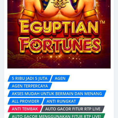
5 RIBU JADI 5 JUTA
AGEN
AGEN TERPERCAYA
AKSES MUDAH UNTUK BERMAIN DAN MENANG
ALL PROVIDER
ANTI RUNGKAT
ANTI TEMBAK
AUTO GACOR FITUR RTP LIVE
AUTO GACOR MENGGUNAKAN FITUR RTP LIVE!