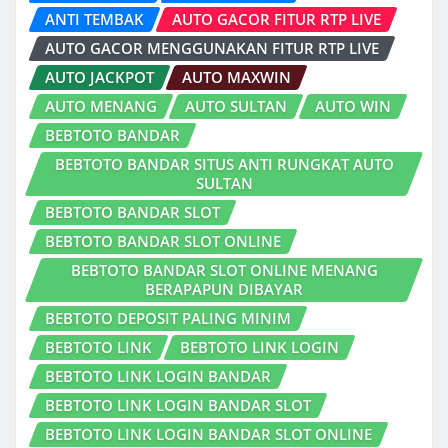
ANTI TEMBAK
AUTO GACOR FITUR RTP LIVE
AUTO GACOR MENGGUNAKAN FITUR RTP LIVE
AUTO JACKPOT
AUTO MAXWIN
AUTO MENANG
AUTO SULTAN
AUTO WIN
BEBTOTO BANDAR
BEBTOTO BANDAR SITUS ANTI RUNGKAT AUTO
SULTAN
BEBTOTO BANDAR SLOT
BEBTOTO BANDAR SLOT ONLINE
BEBTOTO BANDAR SLOT ONLINE MENANG
BERAPAPUN DIBAYAR
BEBTOTO DEPOSIT PALING MINIM
BEBTOTO LINK
BEBTOTO LINK LOGIN
BEBTOTO LINK LOGIN BANDAR
BEBTOTO LINK LOGIN BANDAR SLOT
BEBTOTO LINK LOGIN BANDAR SLOT ONLINE