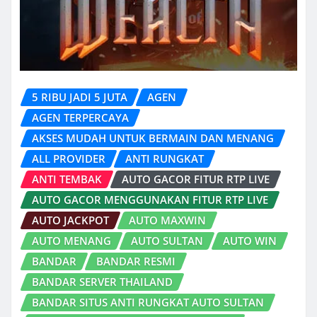
5 RIBU JADI 5 JUTA
AGEN
AGEN TERPERCAYA
AKSES MUDAH UNTUK BERMAIN DAN MENANG
ALL PROVIDER
ANTI RUNGKAT
ANTI TEMBAK
AUTO GACOR FITUR RTP LIVE
AUTO GACOR MENGGUNAKAN FITUR RTP LIVE
AUTO JACKPOT
AUTO MAXWIN
AUTO MENANG
AUTO SULTAN
AUTO WIN
BANDAR
BANDAR RESMI
BANDAR SERVER THAILAND
BANDAR SITUS ANTI RUNGKAT AUTO SULTAN