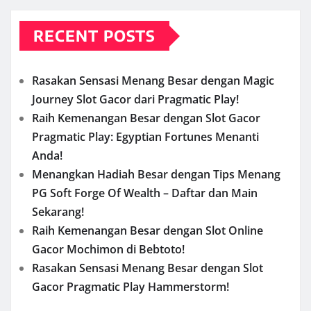
RECENT POSTS
Rasakan Sensasi Menang Besar dengan Magic
Journey Slot Gacor dari Pragmatic Play!
Raih Kemenangan Besar dengan Slot Gacor
Pragmatic Play: Egyptian Fortunes Menanti
Anda!
Menangkan Hadiah Besar dengan Tips Menang
PG Soft Forge Of Wealth – Daftar dan Main
Sekarang!
Raih Kemenangan Besar dengan Slot Online
Gacor Mochimon di Bebtoto!
Rasakan Sensasi Menang Besar dengan Slot
Gacor Pragmatic Play Hammerstorm!