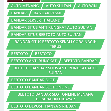
AUTO MENANG
AUTO SULTAN
AUTO WIN
BANDAR
BANDAR RESMI
BANDAR SERVER THAILAND
BANDAR SITUS ANTI RUNGKAT AUTO SULTAN
BANDAR SITUS BEBTOTO AUTO SULTAN
BANDAR SITUS BEBTOTO SEKALI COBA NAGIH
TERUS
BEBTOTO
BEBTOTO
BEBTOTO ANTI RUNGKAT
BEBTOTO BANDAR
BEBTOTO BANDAR SITUS ANTI RUNGKAT AUTO
SULTAN
BEBTOTO BANDAR SLOT
BEBTOTO BANDAR SLOT ONLINE
BEBTOTO BANDAR SLOT ONLINE MENANG
BERAPAPUN DIBAYAR
BEBTOTO DEPOSIT HANYA 5 RIBUAN