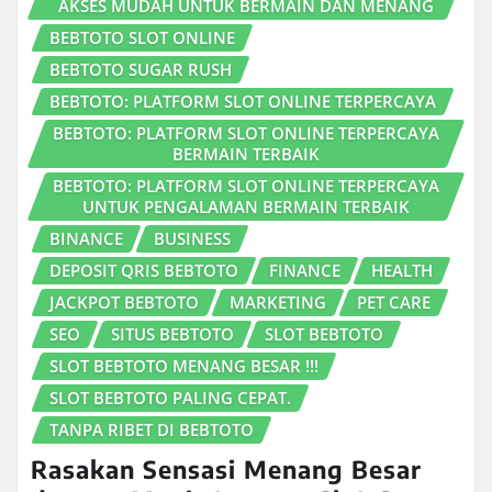
AKSES MUDAH UNTUK BERMAIN DAN MENANG
BEBTOTO SLOT ONLINE
BEBTOTO SUGAR RUSH
BEBTOTO: PLATFORM SLOT ONLINE TERPERCAYA
BEBTOTO: PLATFORM SLOT ONLINE TERPERCAYA
BERMAIN TERBAIK
BEBTOTO: PLATFORM SLOT ONLINE TERPERCAYA
UNTUK PENGALAMAN BERMAIN TERBAIK
BINANCE
BUSINESS
DEPOSIT QRIS BEBTOTO
FINANCE
HEALTH
JACKPOT BEBTOTO
MARKETING
PET CARE
SEO
SITUS BEBTOTO
SLOT BEBTOTO
SLOT BEBTOTO MENANG BESAR !!!
SLOT BEBTOTO PALING CEPAT.
TANPA RIBET DI BEBTOTO
Rasakan Sensasi Menang Besar