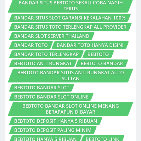
BANDAR SITUS BEBTOTO SEKALI COBA NAGIH
TERUS
BANDAR SITUS SLOT GARANSI KEKALAHAN 100%
BANDAR SITUS TOTO TERLENGKAP ALL PROVIDER
BANDAR SLOT SERVER THAILAND
BANDAR TOTO
BANDAR TOTO HANYA DISINI
BANDAR TOTO TERLENGKAP
BEBTOTO
BEBTOTO ANTI RUNGKAT
BEBTOTO BANDAR
BEBTOTO BANDAR SITUS ANTI RUNGKAT AUTO
SULTAN
BEBTOTO BANDAR SLOT
BEBTOTO BANDAR SLOT ONLINE
BEBTOTO BANDAR SLOT ONLINE MENANG
BERAPAPUN DIBAYAR
BEBTOTO DEPOSIT HANYA 5 RIBUAN
BEBTOTO DEPOSIT PALING MINIM
BEBTOTO HANYA 5 RIBUAN
BEBTOTO LINK