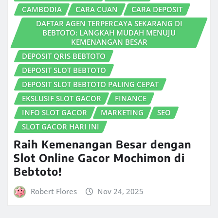
CAMBODIA
CARA CUAN
CARA DEPOSIT
DAFTAR AGEN TERPERCAYA SEKARANG DI
BEBTOTO: LANGKAH MUDAH MENUJU
KEMENANGAN BESAR
DEPOSIT QRIS BEBTOTO
DEPOSIT SLOT BEBTOTO
DEPOSIT SLOT BEBTOTO PALING CEPAT
EKSLUSIF SLOT GACOR
FINANCE
INFO SLOT GACOR
MARKETING
SEO
SLOT GACOR HARI INI
Raih Kemenangan Besar dengan
Slot Online Gacor Mochimon di
Bebtoto!
Robert Flores
Nov 24, 2025