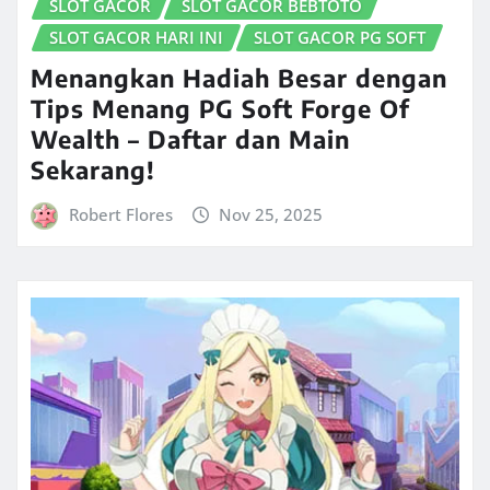
SLOT GACOR
SLOT GACOR BEBTOTO
SLOT GACOR HARI INI
SLOT GACOR PG SOFT
Menangkan Hadiah Besar dengan
Tips Menang PG Soft Forge Of
Wealth – Daftar dan Main
Sekarang!
Robert Flores
Nov 25, 2025