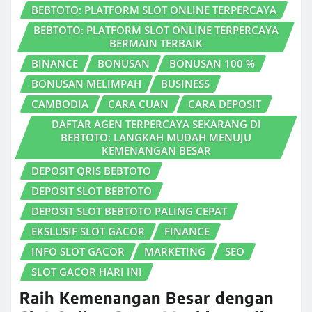
BEBTOTO: PLATFORM SLOT ONLINE TERPERCAYA
BEBTOTO: PLATFORM SLOT ONLINE TERPERCAYA
BERMAIN TERBAIK
BINANCE
BONUSAN
BONUSAN 100 %
BONUSAN MELIMPAH
BUSINESS
CAMBODIA
CARA CUAN
CARA DEPOSIT
DAFTAR AGEN TERPERCAYA SEKARANG DI
BEBTOTO: LANGKAH MUDAH MENUJU
KEMENANGAN BESAR
DEPOSIT QRIS BEBTOTO
DEPOSIT SLOT BEBTOTO
DEPOSIT SLOT BEBTOTO PALING CEPAT
EKSLUSIF SLOT GACOR
FINANCE
INFO SLOT GACOR
MARKETING
SEO
SLOT GACOR HARI INI
Raih Kemenangan Besar dengan