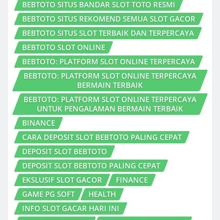
BEBTOTO SITUS BANDAR SLOT TOTO RESMI
BEBTOTO SITUS REKOMEND SEMUA SLOT GACOR
BEBTOTO SITUS SLOT TERBAIK DAN TERPERCAYA
BEBTOTO SLOT ONLINE
BEBTOTO: PLATFORM SLOT ONLINE TERPERCAYA
BEBTOTO: PLATFORM SLOT ONLINE TERPERCAYA
BERMAIN TERBAIK
BEBTOTO: PLATFORM SLOT ONLINE TERPERCAYA
UNTUK PENGALAMAN BERMAIN TERBAIK
BINANCE
CARA DEPOSIT SLOT BEBTOTO PALING CEPAT
DEPOSIT SLOT BEBTOTO
DEPOSIT SLOT BEBTOTO PALING CEPAT
EKSLUSIF SLOT GACOR
FINANCE
GAME PG SOFT
HEALTH
INFO SLOT GACAR HARI INI