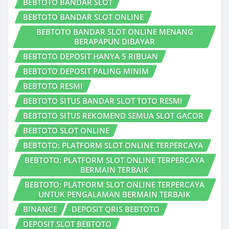
BEBTOTO BANDAR SLOT
BEBTOTO BANDAR SLOT ONLINE
BEBTOTO BANDAR SLOT ONLINE MENANG
BERAPAPUN DIBAYAR
BEBTOTO DEPOSIT HANYA 5 RIBUAN
BEBTOTO DEPOSIT PALING MINIM
BEBTOTO RESMI
BEBTOTO SITUS BANDAR SLOT TOTO RESMI
BEBTOTO SITUS REKOMEND SEMUA SLOT GACOR
BEBTOTO SLOT ONLINE
BEBTOTO: PLATFORM SLOT ONLINE TERPERCAYA
BEBTOTO: PLATFORM SLOT ONLINE TERPERCAYA
BERMAIN TERBAIK
BEBTOTO: PLATFORM SLOT ONLINE TERPERCAYA
UNTUK PENGALAMAN BERMAIN TERBAIK
BINANCE
DEPOSIT QRIS BEBTOTO
DEPOSIT SLOT BEBTOTO