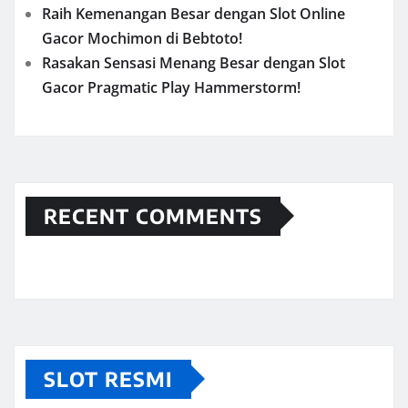
Raih Kemenangan Besar dengan Slot Online
Gacor Mochimon di Bebtoto!
Rasakan Sensasi Menang Besar dengan Slot
Gacor Pragmatic Play Hammerstorm!
RECENT COMMENTS
SLOT RESMI