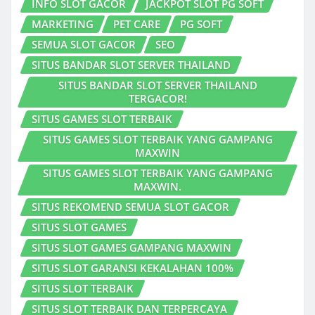
INFO SLOT GACOR
JACKPOT SLOT PG SOFT
MARKETING
PET CARE
PG SOFT
SEMUA SLOT GACOR
SEO
SITUS BANDAR SLOT SERVER THAILAND
SITUS BANDAR SLOT SERVER THAILAND
TERGACOR!
SITUS GAMES SLOT TERBAIK
SITUS GAMES SLOT TERBAIK YANG GAMPANG
MAXWIN
SITUS GAMES SLOT TERBAIK YANG GAMPANG
MAXWIN.
SITUS REKOMEND SEMUA SLOT GACOR
SITUS SLOT GAMES
SITUS SLOT GAMES GAMPANG MAXWIN
SITUS SLOT GARANSI KEKALAHAN 100%
SITUS SLOT TERBAIK
SITUS SLOT TERBAIK DAN TERPERCAYA