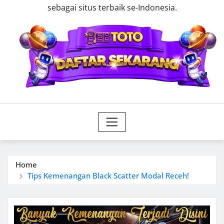
sebagai situs terbaik se-Indonesia.
Home
Tips Kemenangan Black Scatter Modal Receh!