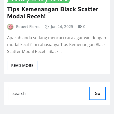
Tips Kemenangan Black Scatter
Modal Receh!
Robert Flores
Jun 24, 2025
0
Apakah anda sedang mencari cara agar win dengan
modal kecil ? ini rahasianya Tips Kemenangan Black
Scatter Modal Receh! Black…
READ MORE
Go