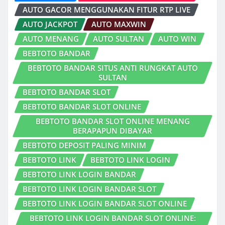
AUTO GACOR MENGGUNAKAN FITUR RTP LIVE
AUTO JACKPOT
AUTO MAXWIN
AUTO MENANG
AUTO SULTAN
AUTO WIN
BEBTOTO BANDAR
BEBTOTO BANDAR SITUS ANTI RUNGKAT AUTO
SULTAN
BEBTOTO BANDAR SLOT
BEBTOTO BANDAR SLOT ONLINE
BEBTOTO BANDAR SLOT ONLINE MENANG
BERAPAPUN DIBAYAR
BEBTOTO DEPOSIT PALING MINIM
BEBTOTO LINK
BEBTOTO LINK LOGIN
BEBTOTO LINK LOGIN BANDAR
BEBTOTO LINK LOGIN BANDAR SLOT
BEBTOTO LINK LOGIN BANDAR SLOT ONLINE
BEBTOTO LINK LOGIN BANDAR SLOT ONLINE: