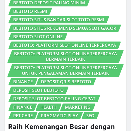
BEBTOTO DEPOSIT PALING MINIM
BEBTOTO RESMI
BEBTOTO SITUS BANDAR SLOT TOTO RESMI
BEBTOTO SITUS REKOMEND SEMUA SLOT GACOR
BEBTOTO SLOT ONLINE
BEBTOTO: PLATFORM SLOT ONLINE TERPERCAYA
BEBTOTO: PLATFORM SLOT ONLINE TERPERCAYA
BERMAIN TERBAIK
BEBTOTO: PLATFORM SLOT ONLINE TERPERCAYA
UNTUK PENGALAMAN BERMAIN TERBAIK
BINANCE
DEPOSIT QRIS BEBTOTO
DEPOSIT SLOT BEBTOTO
DEPOSIT SLOT BEBTOTO PALING CEPAT
FINANCE
HEALTH
MARKETING
PET CARE
PRAGMATIC PLAY
SEO
Raih Kemenangan Besar dengan