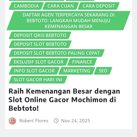
CAMBODIA
CARA CUAN
CARA DEPOSIT
DAFTAR AGEN TERPERCAYA SEKARANG DI
BEBTOTO: LANGKAH MUDAH MENUJU
KEMENANGAN BESAR
DEPOSIT QRIS BEBTOTO
DEPOSIT SLOT BEBTOTO
DEPOSIT SLOT BEBTOTO PALING CEPAT
EKSLUSIF SLOT GACOR
FINANCE
INFO SLOT GACOR
MARKETING
SEO
SLOT GACOR HARI INI
Raih Kemenangan Besar dengan
Slot Online Gacor Mochimon di
Bebtoto!
Robert Flores
Nov 24, 2025