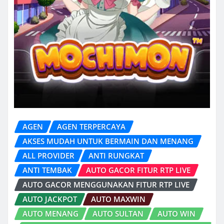
AGEN
AGEN TERPERCAYA
AKSES MUDAH UNTUK BERMAIN DAN MENANG
ALL PROVIDER
ANTI RUNGKAT
ANTI TEMBAK
AUTO GACOR FITUR RTP LIVE
AUTO GACOR MENGGUNAKAN FITUR RTP LIVE
AUTO JACKPOT
AUTO MAXWIN
AUTO MENANG
AUTO SULTAN
AUTO WIN