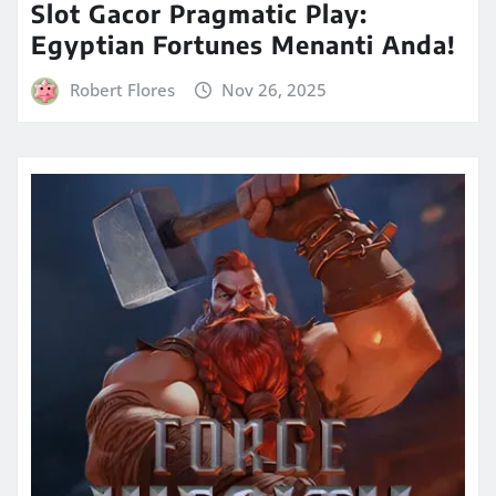
Slot Gacor Pragmatic Play:
Egyptian Fortunes Menanti Anda!
Robert Flores
Nov 26, 2025