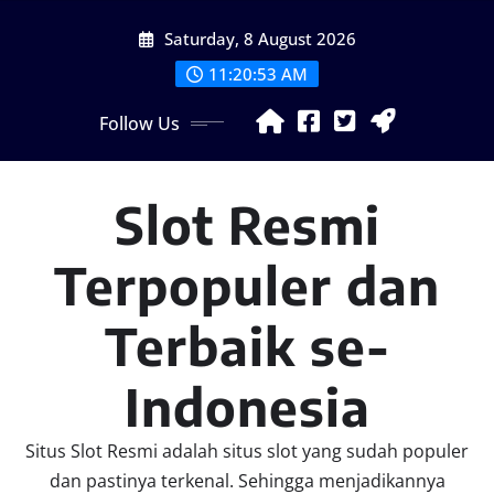
Skip
Saturday, 8 August 2026
to
content
11:20:55 AM
Follow Us
Slot Resmi
Terpopuler dan
Terbaik se-
Indonesia
Situs Slot Resmi adalah situs slot yang sudah populer
dan pastinya terkenal. Sehingga menjadikannya