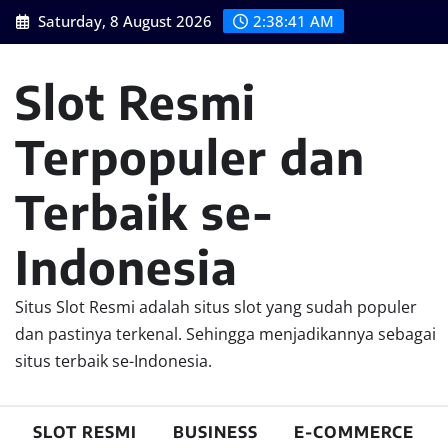
Skip
Saturday, 8 August 2026
2:38:42 AM
to
content
Slot Resmi
Terpopuler dan
Terbaik se-
Indonesia
Situs Slot Resmi adalah situs slot yang sudah populer
dan pastinya terkenal. Sehingga menjadikannya sebagai
situs terbaik se-Indonesia.
SLOT RESMI
BUSINESS
E-COMMERCE