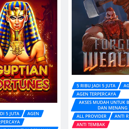
5 RIBU JADI 5 JUTA
A
AGEN TERPERCAYA
AKSES MUDAH UNTUK 
DAN MENANG
DI 5 JUTA
AGEN
ALL PROVIDER
ANTI 
RPERCAYA
ANTI TEMBAK