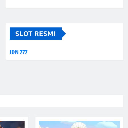
SLOT RESMI
IDN 777