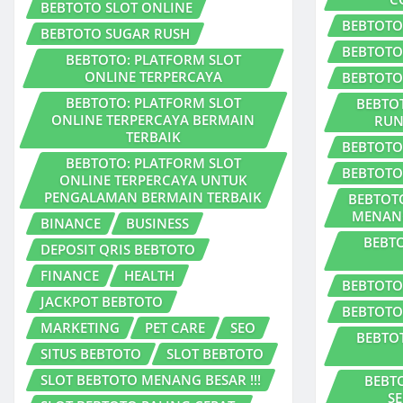
BEBTOTO SLOT ONLINE
BEBTOTO
BEBTOTO SUGAR RUSH
BEBTOTO
BEBTOTO: PLATFORM SLOT
ONLINE TERPERCAYA
BEBTOTO
BEBTOTO: PLATFORM SLOT
BEBTO
ONLINE TERPERCAYA BERMAIN
RUN
TERBAIK
BEBTOTO
BEBTOTO: PLATFORM SLOT
BEBTOTO
ONLINE TERPERCAYA UNTUK
PENGALAMAN BERMAIN TERBAIK
BEBTOT
MENANG
BINANCE
BUSINESS
BEBTO
DEPOSIT QRIS BEBTOTO
FINANCE
HEALTH
BEBTOTO
JACKPOT BEBTOTO
BEBTOTO
MARKETING
PET CARE
SEO
BEBTOT
SITUS BEBTOTO
SLOT BEBTOTO
SLOT BEBTOTO MENANG BESAR !!!
BEBT
S