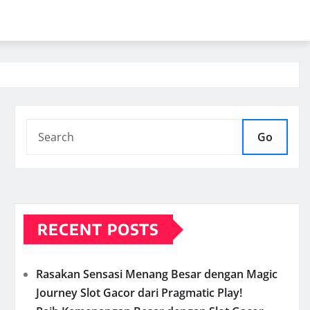
Go
RECENT POSTS
Rasakan Sensasi Menang Besar dengan Magic
Journey Slot Gacor dari Pragmatic Play!