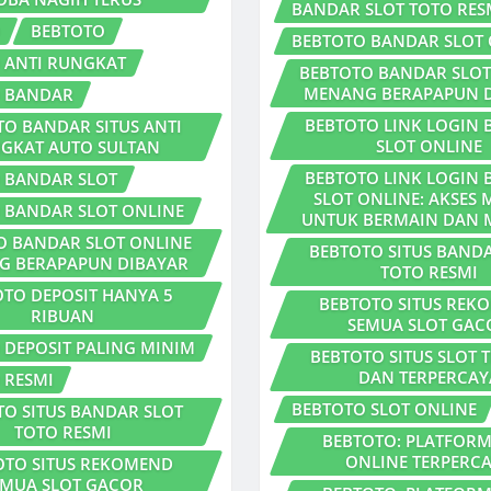
BANDAR SLOT TOTO RES
BEBTOTO
BEBTOTO BANDAR SLOT 
 ANTI RUNGKAT
BEBTOTO BANDAR SLOT
MENANG BERAPAPUN 
 BANDAR
BEBTOTO LINK LOGIN
TO BANDAR SITUS ANTI
SLOT ONLINE
GKAT AUTO SULTAN
BEBTOTO LINK LOGIN
 BANDAR SLOT
SLOT ONLINE: AKSES
 BANDAR SLOT ONLINE
UNTUK BERMAIN DAN
O BANDAR SLOT ONLINE
BEBTOTO SITUS BAND
 BERAPAPUN DIBAYAR
TOTO RESMI
TO DEPOSIT HANYA 5
BEBTOTO SITUS REK
RIBUAN
SEMUA SLOT GAC
 DEPOSIT PALING MINIM
BEBTOTO SITUS SLOT 
DAN TERPERCAY
 RESMI
BEBTOTO SLOT ONLINE
O SITUS BANDAR SLOT
TOTO RESMI
BEBTOTO: PLATFORM
ONLINE TERPERC
OTO SITUS REKOMEND
EMUA SLOT GACOR