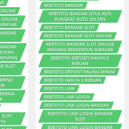
MI
BEBTOTO BANDAR
ONLINE
BEBTOTO BANDAR SITUS ANTI
 ONLINE
RUNGKAT AUTO SULTAN
DIBAYAR
BEBTOTO BANDAR SLOT
 BANDAR
BEBTOTO BANDAR SLOT ONLINE
BEBTOTO BANDAR SLOT ONLINE
 BANDAR
MENANG BERAPAPUN DIBAYAR
 MUDAH
 MENANG
BEBTOTO DEPOSIT HANYA 5
RIBUAN
AR SLOT
BEBTOTO DEPOSIT PALING MINIM
OMEND
BEBTOTO HANYA 5 RIBUAN
OR
BEBTOTO LINK
TERBAIK
BEBTOTO LINK LOGIN
A
BEBTOTO LINK LOGIN BANDAR
BEBTOTO LINK LOGIN BANDAR
 SLOT
SLOT
AYA
BEBTOTO LINK LOGIN BANDAR