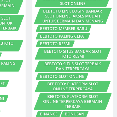
 SLOT
SLOT ONLINE
BERMAIN
BEBTOTO LINK LOGIN BANDAR
SLOT ONLINE: AKSES MUDAH
 SLOT
UNTUK BERMAIN DAN MENANG
 UNTUK
TERBAIK
BEBTOTO MEMBER BARU
BEBTOTO PALING CEPAT
EBTOTO
BEBTOTO RESMI
BEBTOTO SITUS BANDAR SLOT
TOTO RESMI
 PALING
BEBTOTO SITUS SLOT TERBAIK
DAN TERPERCAYA
BEBTOTO SLOT ONLINE
OFT
BEBTOTO: PLATFORM SLOT
ONLINE TERPERCAYA
BEBTOTO: PLATFORM SLOT
NI
ONLINE TERPERCAYA BERMAIN
TERBAIK
BINANCE
BONUSAN